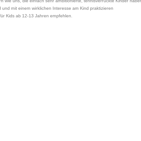
n wie uns, die einfach sehr ambitionierte, tennisverrückte Kinder habe
ell und mit einem wirklichen Interesse am Kind praktizieren
 für Kids ab 12-13 Jahren empfehlen.