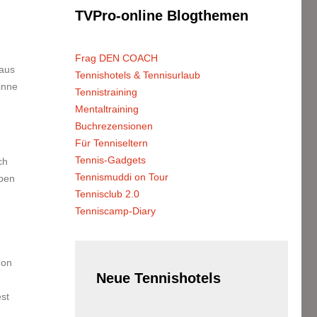
TVPro-online
Blogthemen
Frag DEN COACH
 aus
Tennishotels & Tennisurlaub
inne
Tennistraining
Mentaltraining
Buchrezensionen
Für Tenniseltern
Tennis-Gadgets
ch
Tennismuddi on Tour
eben
Tennisclub 2.0
Tenniscamp-Diary
hon
Neue
Tennishotels
st