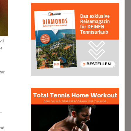
ill
te
ter
“
und