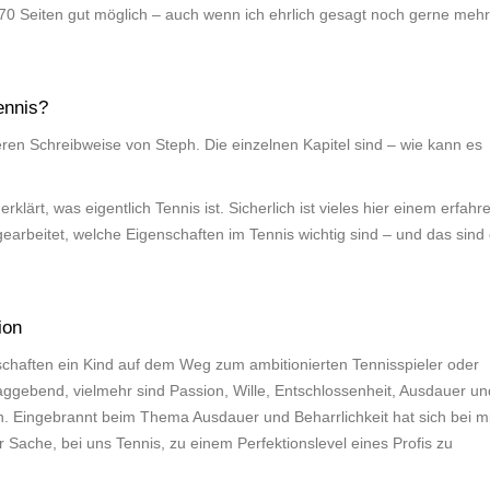
170 Seiten gut möglich – auch wenn ich ehrlich gesagt noch gerne mehr
ennis?
eren Schreibweise von Steph. Die einzelnen Kapitel sind – wie kann es
rklärt, was eigentlich Tennis ist. Sicherlich ist vieles hier einem erfah
earbeitet, welche Eigenschaften im Tennis wichtig sind – und das sind 
ion
nschaften ein Kind auf dem Weg zum ambitionierten Tennisspieler oder
chlaggebend, vielmehr sind Passion, Wille, Entschlossenheit, Ausdauer un
. Eingebrannt beim Thema Ausdauer und Beharrlichkeit hat sich bei mi
 Sache, bei uns Tennis, zu einem Perfektionslevel eines Profis zu