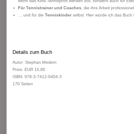
wenn das Kind Tennisprofi werden soll, sondern auch für Elter
Für Tennistrainer und Coaches
, die ihre Arbeit profession
… und für die
Tenniskinder
selbst. Hier würde ich das Buch
Details zum Buch
Autor: Stephan Medem
Preis: EUR 15,80
ISBN: 978-3-7412-0404-3
170 Seiten