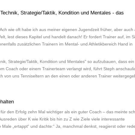
Technik, Strategie/Taktik, Kondition und Mentales - das
Ach wie oft habe ich aus meiner eigenen Jugendzeit früher, aber auch
lt, lest dieses Kapitel und handelt danach! Er fordert Trainer auf, im S
enfalls zusätzlichen Trainern im Mental- und Athletikbereich Hand in
chnik, Strategie/Taktik, Kondition und Mentales" so aufzubauen, dass ein
 vom Coach oder einem Trainerteam verlangt wird, führt Steph anschauli
ch von uns Tenniseltern an den einen oder anderen Trainer weitergeg
halten
nd für den Erfolg zehn Mal wichtiger als ein guter Coach – das meinte sc
Ausreden über K wie Kritik bis hin zu Z wie Ziele viele interessante
 Male „ertappt“ und dachte:“ Ja, manchmal denkst, reagierst oder rede