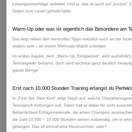
Lösungsvorschläge anbietet. Und ja, das ist auch auf „kurzen“ 
Seiten zum Lesen gehabt hätte.
Warm-Up oder was ist eigentlich das Besondere am T
Das liegt neben den wertvollen Tipps natürlich auch an der lock
anders sein – an einem Mehrsatz-Match orientiert.
Im ersten Kapitel, dem „Warm-Up: Einspielzeit“, wird ausführlich e
Tennisspieler bekannt, doch wird nochmal ganz deutlich herausg
ganze Menge.
Erst nach 10.000 Stunden Training erlangst du Perfekt
In „First Set: Dein Kind“ zeigt Steph auf, welche Charaktereige
Tennisprofi mitbringen soll. Talent hält er dabei für nicht auss
Beharrlichkeit Erfolgsmerkmale, die einen Champion ausmachen
die Zahl 10.000 – 10.000 Stunden seinen notwendig, um in einer
gelangen. Das ist einmal eine Hausnummer, oder?