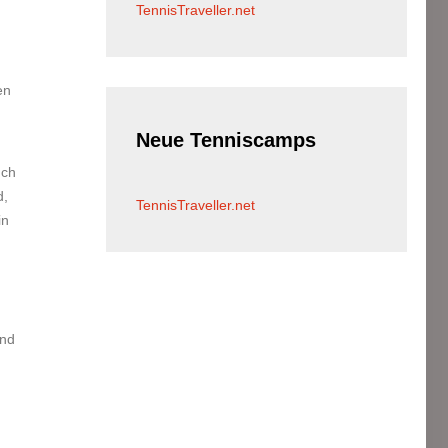
TennisTraveller.net
en
Neue
Tenniscamps
uch
d,
TennisTraveller.net
in
und