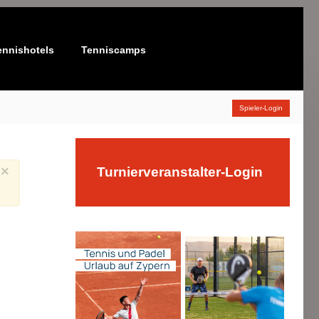
ennishotels
Tenniscamps
Spieler-Login
×
Turnierveranstalter-Login