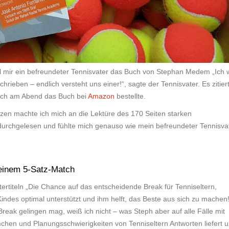
 mir ein befreundeter Tennisvater das Buch von Stephan Medem „Ich w
rieben – endlich versteht uns einer!“, sagte der Tennisvater. Es zitier
eich am Abend das Buch bei
Amazon
bestellte.
zen machte ich mich an die Lektüre des 170 Seiten starken
 durchgelesen und fühlte mich genauso wie mein befreundeter Tennisva
 einem 5-Satz-Match
tertiteln „Die Chance auf das entscheidende Break für Tenniseltern,
indes optimal unterstützt und ihm helft, das Beste aus sich zu machen!
k gelingen mag, weiß ich nicht – was Steph aber auf alle Fälle mit
mchen und Planungsschwierigkeiten von Tenniseltern Antworten liefert 