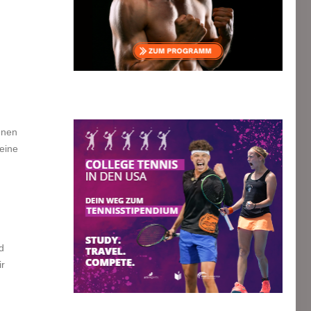
renen
eine
d
r