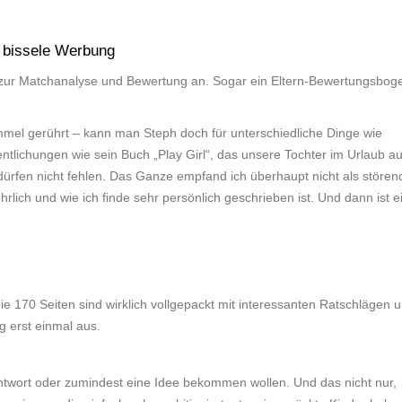
 bissele Werbung
en zur Matchanalyse und Bewertung an. Sogar ein Eltern-Bewertungsbog
mmel gerührt – kann man Steph doch für unterschiedliche Dinge wie
tlichungen wie sein Buch „Play Girl“, das unsere Tochter im Urlaub a
dürfen nicht fehlen. Das Ganze empfand ich überhaupt nicht als stören
lich und wie ich finde sehr persönlich geschrieben ist. Und dann ist e
e 170 Seiten sind wirklich vollgepackt mit interessanten Ratschlägen 
g erst einmal aus.
Antwort oder zumindest eine Idee bekommen wollen. Und das nicht nur,