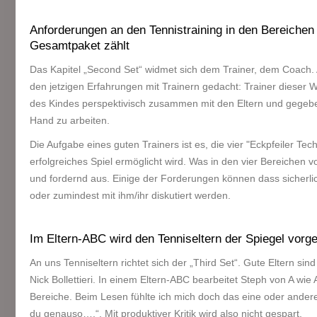
Anforderungen an den Tennistraining in den Bereichen 
Gesamtpaket zählt
Das Kapitel „Second Set“ widmet sich dem Trainer, dem Coach. 
den jetzigen Erfahrungen mit Trainern gedacht: Trainer dieser We
des Kindes perspektivisch zusammen mit den Eltern und gegeben
Hand zu arbeiten.
Die Aufgabe eines guten Trainers ist es, die vier "Eckpfeiler Te
erfolgreiches Spiel ermöglicht wird. Was in den vier Bereichen
und fordernd aus. Einige der Forderungen können dass sicherli
oder zumindest mit ihm/ihr diskutiert werden.
Im Eltern-ABC wird den Tenniseltern der Spiegel vorge
An uns Tenniseltern richtet sich der „Third Set“. Gute Eltern si
Nick Bollettieri. In einem Eltern-ABC bearbeitet Steph von A wie 
Bereiche. Beim Lesen fühlte ich mich doch das eine oder andere
du genauso….“. Mit produktiver Kritik wird also nicht gespart.