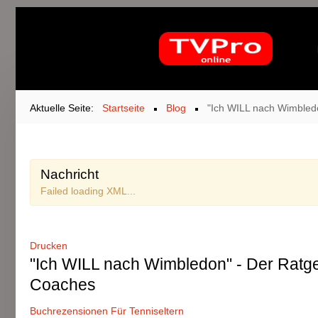
Aktuelle Seite:
Startseite
Blog
"Ich WILL nach Wimbledo
Nachricht
Failed loading XML...
Drucken
"Ich WILL nach Wimbledon" - Der Ratgeb
Coaches
Buchrezensionen
Für Tenniseltern