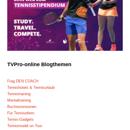
TVPro-online
Blogthemen
Frag DEN COACH
Tennishotels & Tennisurlaub
Tennistraining
Mentaltraining
Buchrezensionen
Für Tenniseltern
Tennis-Gadgets
Tennismuddi on Tour