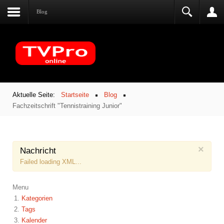
Blog
Aktuelle Seite:
Startseite
Blog
Fachzeitschrift "Tennistraining Junior"
×
Nachricht
Failed loading XML...
Menu
Kategorien
Tags
Kalender