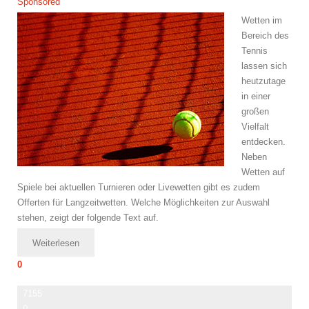
Sponsored
Wetten im
Bereich des
Tennis
lassen sich
heutzutage
in einer
großen
Vielfalt
entdecken.
Neben
Wetten auf
Spiele bei aktuellen Turnieren oder Livewetten gibt es zudem
Offerten für Langzeitwetten. Welche Möglichkeiten zur Auswahl
stehen, zeigt der folgende Text auf.
Weiterlesen
0
7155
0