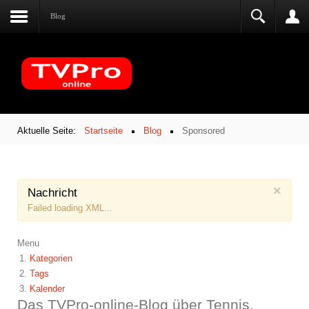
Blog
Aktuelle Seite:
Startseite
Blog
Sponsored
×
Nachricht
Failed loading XML...
Menu
Kategorien
Tags
Kalender
Das TVPro-online-Blog über Tennis,