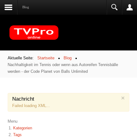
Blog
Aktuelle Seite:
Startseite
Blog
Nachhaltigkeit im Tennis oder wenn aus Autoreifen Tennisbälle
werden - der Code Planet von Balls Unlimited
×
Nachricht
Failed loading XML...
Menu
Kategorien
Tags