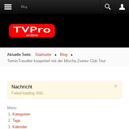
Blog
Aktuelle Seite:
Startseite
Blog
TennisTraveller kooperiert mit der Mischa Zverev Club Tour
×
Nachricht
Failed loading XML...
Menu
Kategorien
Tags
Kalender