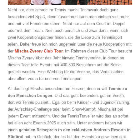
Nicht nur, aber gerade im Tennis macht Teamwork doch ganz
besonders viel Spaß, denn zusammen kann man einfach viel mehr
und mit viel Freude erreichen. Nicht nur auf dem Court im Doppel
oder mit dem Team. Nein auch beruflich und zwar dann, wenn sich
zwei Kooperationspartner finden, die die Liebe zum Tennissport
teilen. Daher freue ich mich ungemein über die neue Kooperation mit
der
Mischa Zverev Club Tour
.
Im Rahmen dieser Club Tour besucht
Mischa Zverev über das Jahr hinweg Tennisvereine, in denen an
diesen Tage tolle Events mit 400-800 Besuchern auf die Beine
gestellt werden. Eine Werbung für die Vereine, das Vereinsleben,
aber allem voran für unseren Tennissport.
All das liegt Mischa besonders am Herzen, denn er will
Tennis zu
den Menschen bringen
. Und das geht besonders gut im Verein,
dort wo Tennis pulsiert.. Egal ob beim Kinder - und Jugend-Training,
der Aufschlag-Challenge oder beim Show-Kampf: Mischa ist bei
jedem Event mittendrin. Und der TennisTraveller wird das ab sofort
bei allen acht Events 2025 auch sein. Unter anderem haben wir
einen
genialen Reisepreis in den exklusiven Andreus Resorts in
Südtirol
mit im Gepäck, den es bei den Events zu gewinnen gibt.