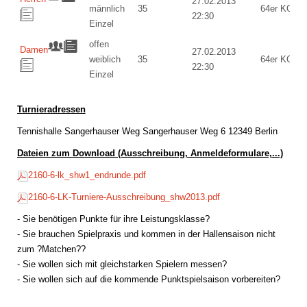
27.02.2013
männlich
35
64er KO
22:30
Einzel
offen
Damen
27.02.2013
weiblich
35
64er KO
22:30
Einzel
Turnieradressen
Tennishalle Sangerhauser Weg Sangerhauser Weg 6 12349 Berlin
Dateien zum Download (Ausschreibung, Anmeldeformulare,...)
2160-6-lk_shw1_endrunde.pdf
2160-6-LK-Turniere-Ausschreibung_shw2013.pdf
- Sie benötigen Punkte für ihre Leistungsklasse?
- Sie brauchen Spielpraxis und kommen in der Hallensaison nicht
zum ?Matchen??
- Sie wollen sich mit gleichstarken Spielern messen?
- Sie wollen sich auf die kommende Punktspielsaison vorbereiten?