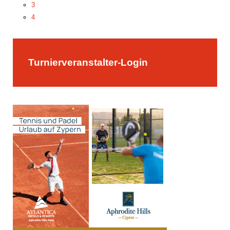
3
4
5
Turnierveranstalter-Login