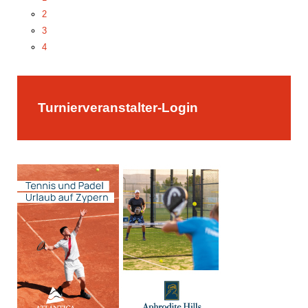
2
3
4
5
Turnierveranstalter-Login