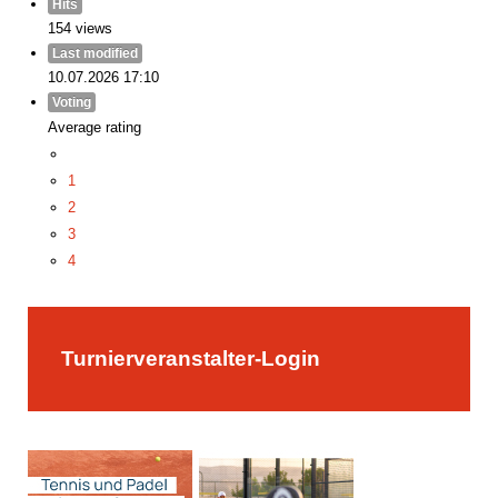
Hits
154 views
Last modified
10.07.2026 17:10
Voting
Average rating
1
2
3
4
5
Turnierveranstalter-Login