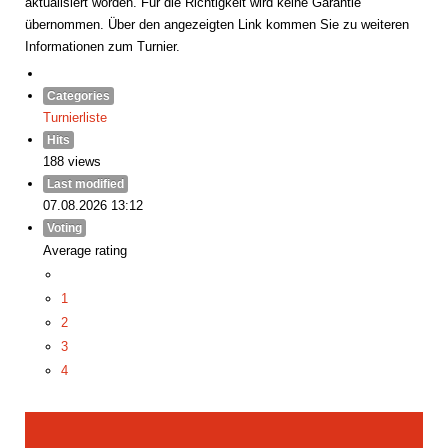
aktualisiert worden. Für die Richtigkeit wird keine Garantie
übernommen. Über den angezeigten Link kommen Sie zu weiteren
Informationen zum Turnier.
Categories
Turnierliste
Hits
188 views
Last modified
07.08.2026 13:12
Voting
Average rating
1
2
3
4
5