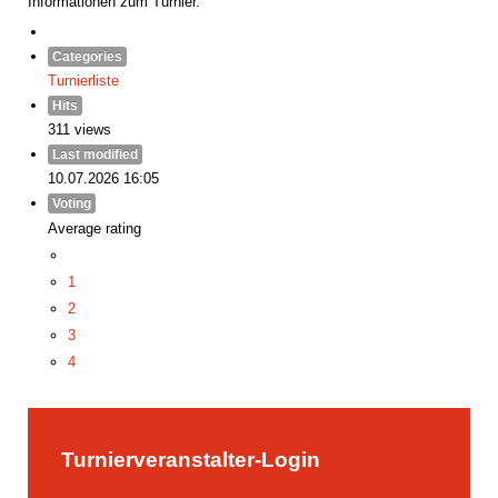
Informationen zum Turnier.
Categories
Turnierliste
Hits
311 views
Last modified
10.07.2026 16:05
Voting
Average rating
1
2
3
4
5
Turnierveranstalter-Login