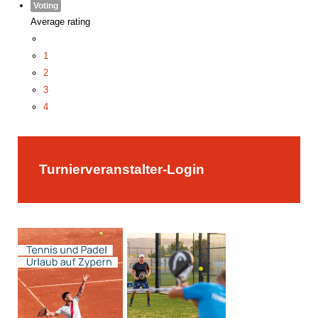
Voting
Average rating
1
2
3
4
5
Turnierveranstalter-Login