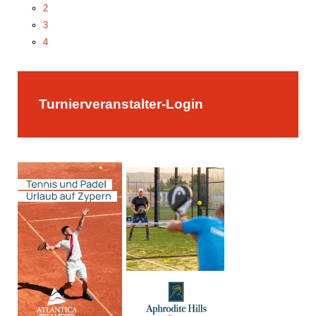
2
3
4
5
Turnierveranstalter-Login