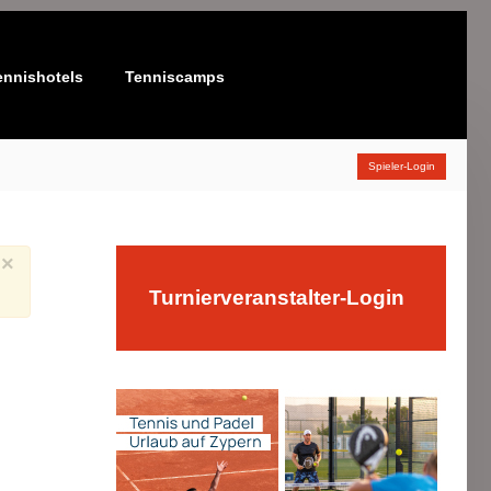
ennishotels
Tenniscamps
Spieler-Login
×
Turnierveranstalter-Login