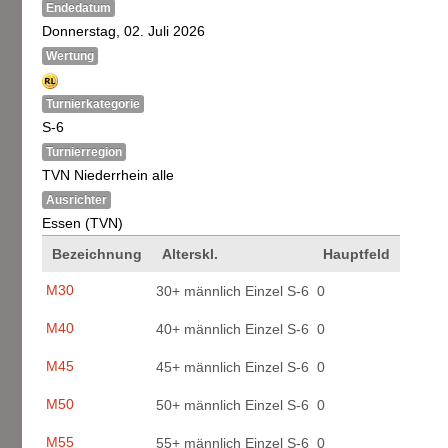
Endedatum
Donnerstag, 02. Juli 2026
Wertung
Turnierkategorie
S-6
Turnierregion
TVN Niederrhein alle
Ausrichter
Essen (TVN)
Bezeichnung
Alterskl.
Hauptfeld
M30
30+ männlich Einzel S-6
0
M40
40+ männlich Einzel S-6
0
M45
45+ männlich Einzel S-6
0
M50
50+ männlich Einzel S-6
0
M55
55+ männlich Einzel S-6
0