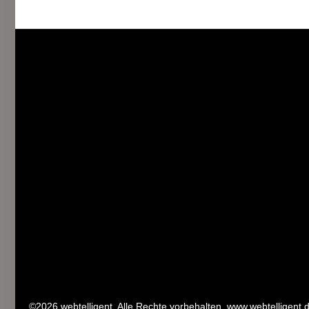
©2026 webtelligent. Alle Rechte vorbehalten. www.webtelligent.