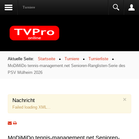
Turniere
Aktuelle Seite:
Startseite
Turniere
Turnierliste
MoDiMiDo tennis-management.net Senioren-Ranglisten-Serie des
PSV Mülheim 2026
×
Nachricht
Failed loading XML...
MoDiMiDo tennis-management.net Senioren-