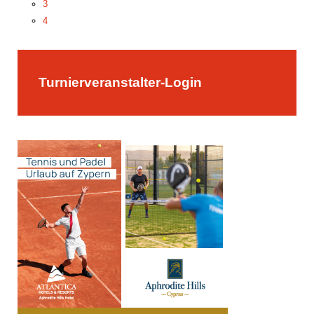
3
4
5
Turnierveranstalter-Login