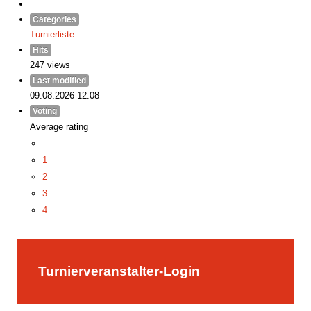
Categories
Turnierliste
Hits
247 views
Last modified
09.08.2026 12:08
Voting
Average rating
1
2
3
4
5
Turnierveranstalter-Login