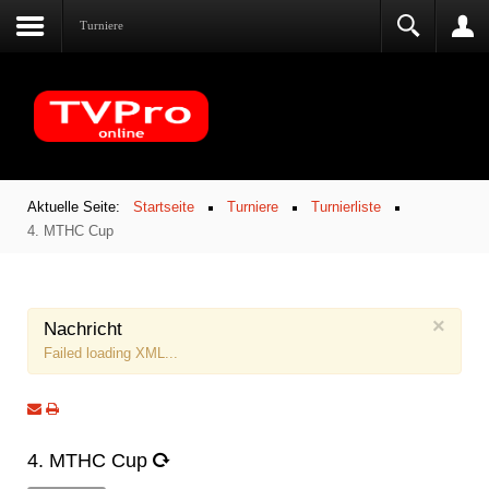
Turniere
Aktuelle Seite:
Startseite
Turniere
Turnierliste
4. MTHC Cup
×
Nachricht
Failed loading XML...
4. MTHC Cup