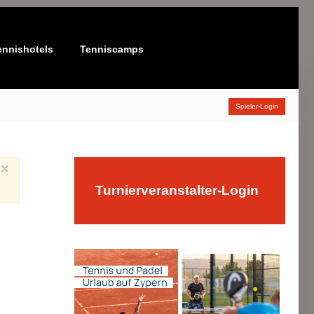
ennishotels
Tenniscamps
Spieler-Login
×
Turnierveranstalter-Login