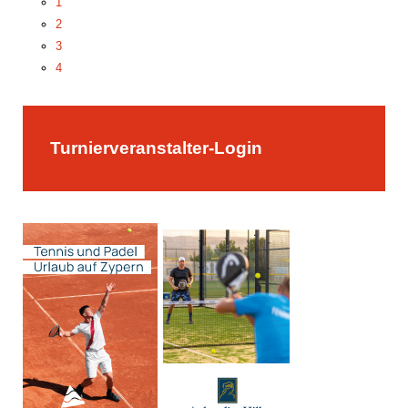
1
2
3
4
5
Turnierveranstalter-Login