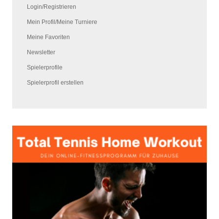
Login/Registrieren
Mein Profil/Meine Turniere
Meine Favoriten
Newsletter
Spielerprofile
Spielerprofil erstellen