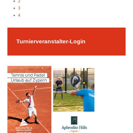
2
3
4
5
Turnierveranstalter-Login