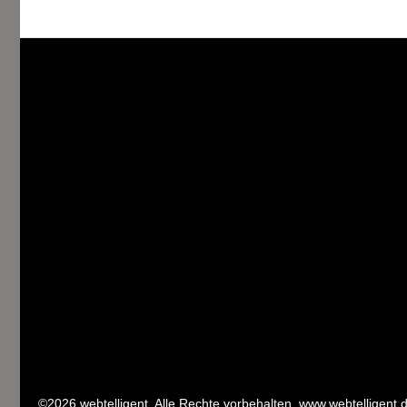
©2026 webtelligent. Alle Rechte vorbehalten. www.webtelligent.