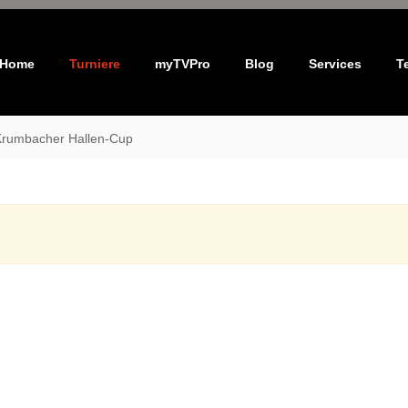
Home
Turniere
myTVPro
Blog
Services
T
Krumbacher Hallen-Cup