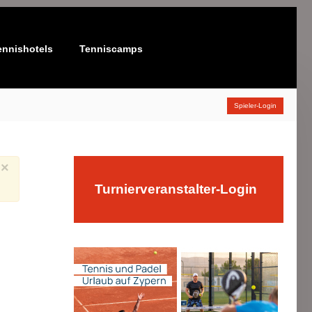
ennishotels
Tenniscamps
Spieler-Login
×
Turnierveranstalter-Login