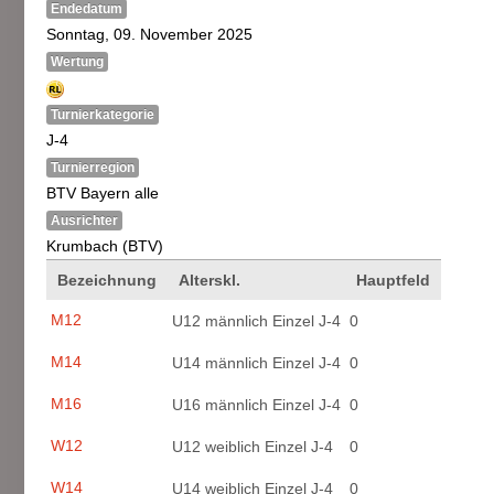
Endedatum
Sonntag, 09. November 2025
Wertung
Turnierkategorie
J-4
Turnierregion
BTV Bayern alle
Ausrichter
Krumbach (BTV)
Bezeichnung
Alterskl.
Hauptfeld
M12
U12 männlich Einzel J-4
0
M14
U14 männlich Einzel J-4
0
M16
U16 männlich Einzel J-4
0
W12
U12 weiblich Einzel J-4
0
W14
U14 weiblich Einzel J-4
0