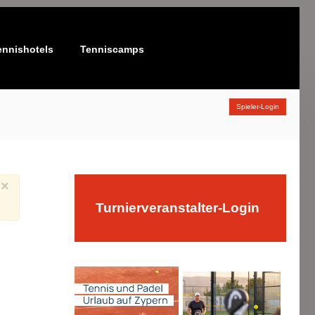
ennishotels
Tenniscamps
Spieler-Login
×
Turnierveranstalter-Login