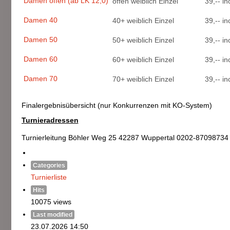
Damen offen (ab LK 12,0)
offen weiblich Einzel
39,-- i
Damen 40
40+ weiblich Einzel
39,-- i
Damen 50
50+ weiblich Einzel
39,-- i
Damen 60
60+ weiblich Einzel
39,-- i
Damen 70
70+ weiblich Einzel
39,-- i
Finalergebnisübersicht (nur Konkurrenzen mit KO-System)
Turnieradressen
Turnierleitung Böhler Weg 25 42287 Wuppertal 0202-87098734
Categories
Turnierliste
Hits
10075 views
Last modified
23.07.2026 14:50