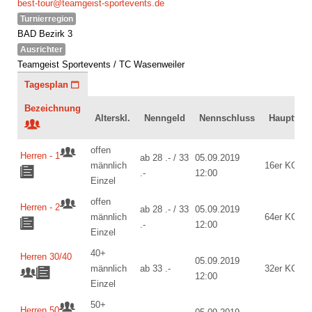
best-tour@teamgeist-sportevents.de
Turnierregion
BAD Bezirk 3
Ausrichter
Teamgeist Sportevents / TC Wasenweiler
Tagesplan
Bezeichnung
Alterskl.
Nenngeld
Nennschluss
Hauptfeld
offen
Herren - 1
ab 28 .- / 33
05.09.2019
männlich
16er KO
.-
12:00
Einzel
offen
Herren - 2
ab 28 .- / 33
05.09.2019
männlich
64er KO
.-
12:00
Einzel
40+
Herren 30/40
05.09.2019
männlich
ab 33 .-
32er KO
12:00
Einzel
50+
Herren 50