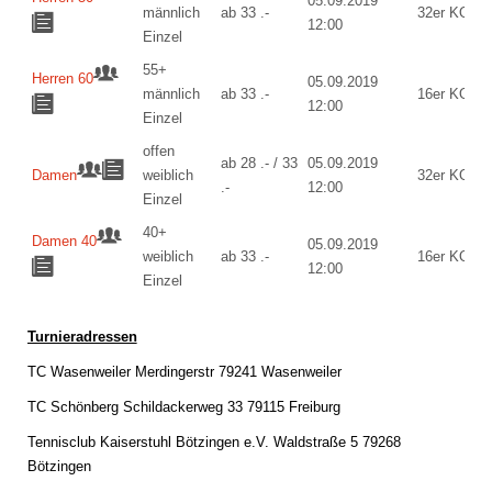
05.09.2019
männlich
ab 33 .-
32er KO
12:00
Einzel
55+
Herren 60
05.09.2019
männlich
ab 33 .-
16er KO
12:00
Einzel
offen
ab 28 .- / 33
05.09.2019
Damen
weiblich
32er KO
.-
12:00
Einzel
40+
Damen 40
05.09.2019
weiblich
ab 33 .-
16er KO
12:00
Einzel
Turnieradressen
TC Wasenweiler Merdingerstr 79241 Wasenweiler
TC Schönberg Schildackerweg 33 79115 Freiburg
Tennisclub Kaiserstuhl Bötzingen e.V. Waldstraße 5 79268
Bötzingen