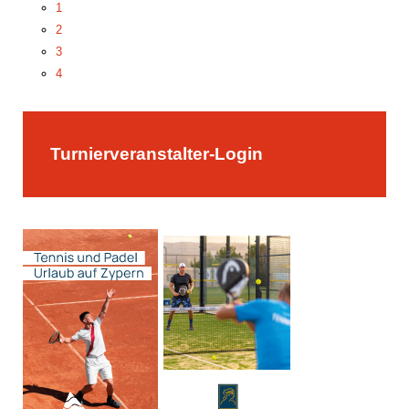
1
2
3
4
5
Turnierveranstalter-Login