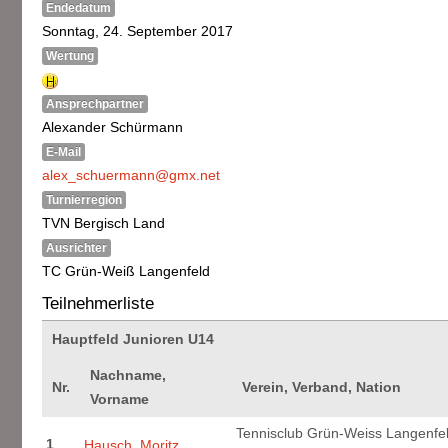
Endedatum
Sonntag, 24. September 2017
Wertung
Ansprechpartner
Alexander Schürmann
E-Mail
alex_schuermann@gmx.net
Turnierregion
TVN Bergisch Land
Ausrichter
TC Grün-Weiß Langenfeld
Teilnehmerliste
Hauptfeld Junioren U14
Nachname,
Nr.
Verein, Verband, Nation
Vorname
Tennisclub Grün-Weiss Langenfel
1
Hausch, Moritz