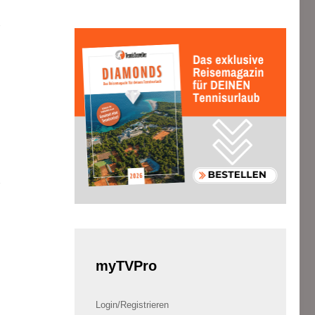
7
7
myTVPro
Login/Registrieren