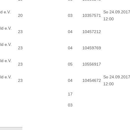
d e.V.
So 24.09.201
20
03
10357571
12:00
d e.V.
23
04
10457212
d e.V.
23
04
10459769
d e.V.
23
05
10556917
d e.V.
So 24.09.201
23
04
10454672
12:00
17
03