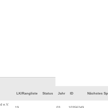
LK/Rangliste
Status
Jahr
ID
Nächstes Sp
d e.V.
19
03
10356249