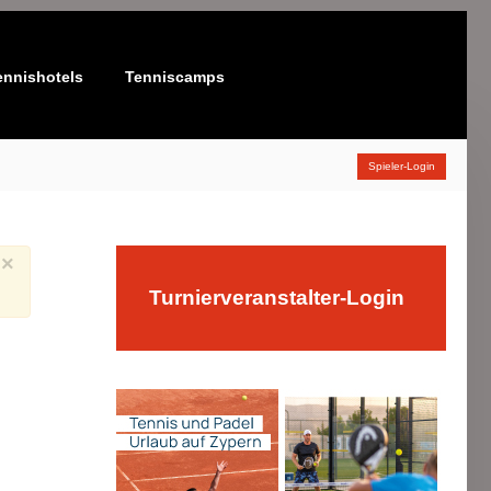
ennishotels
Tenniscamps
Spieler-Login
×
Turnierveranstalter-Login