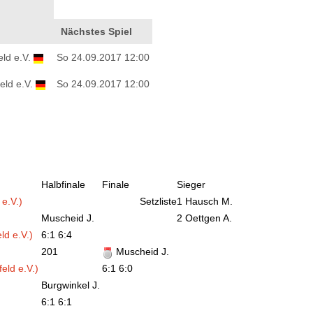
Nächstes Spiel
ld e.V.
So 24.09.2017 12:00
eld e.V.
So 24.09.2017 12:00
Halbfinale
Finale
Sieger
e.V.)
Setzliste
1 Hausch M.
Muscheid J.
2 Oettgen A.
d e.V.)
6:1 6:4
201
Muscheid J.
eld e.V.)
6:1 6:0
Burgwinkel J.
6:1 6:1