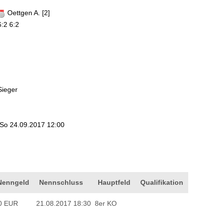
Oettgen A. [2]
6:2 6:2
Sieger
So 24.09.2017 12:00
Nenngeld
Nennschluss
Hauptfeld
Qualifikation
0 EUR
21.08.2017 18:30
8er KO