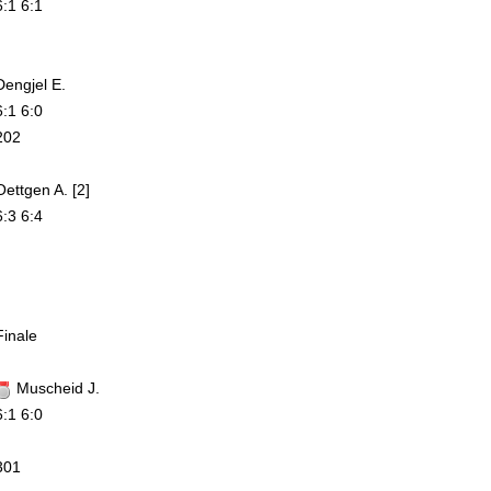
6:1 6:1
Dengjel E.
6:1 6:0
202
Oettgen A. [2]
6:3 6:4
Finale
Muscheid J.
6:1 6:0
301