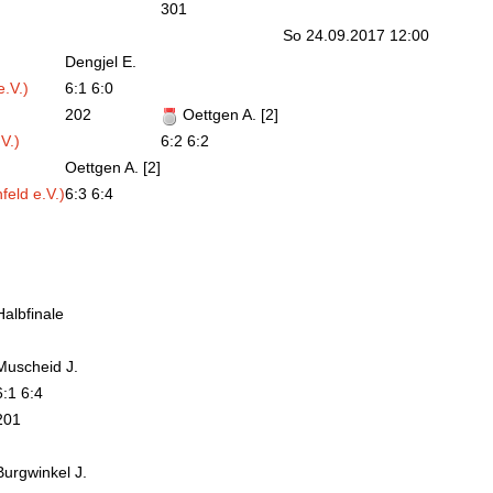
301
So 24.09.2017 12:00
Dengjel E.
.V.)
6:1 6:0
202
Oettgen A. [2]
V.)
6:2 6:2
Oettgen A. [2]
eld e.V.)
6:3 6:4
Halbfinale
Muscheid J.
6:1 6:4
201
Burgwinkel J.