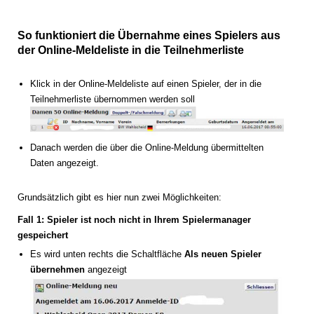
So funktioniert die Übernahme eines Spielers aus
der Online-Meldeliste in die Teilnehmerliste
Klick in der Online-Meldeliste auf einen Spieler, der in die
Teilnehmerliste übernommen werden soll
Danach werden die über die Online-Meldung übermittelten
Daten angezeigt.
Grundsätzlich gibt es hier nun zwei Möglichkeiten:
Fall 1: Spieler ist noch nicht in Ihrem Spielermanager
gespeichert
Es wird unten rechts die Schaltfläche
Als neuen Spieler
übernehmen
angezeigt