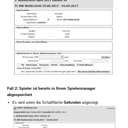
Fall 2: Spieler ist bereits in Ihrem Spielermanager
abgespeichert
Es wird unten die Schaltfläche
Gefunden
angezeigt