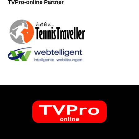
TVPro-online
Partner