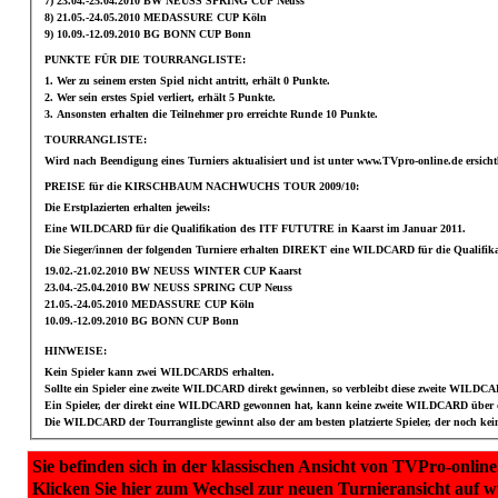
7) 23.04.-25.04.2010 BW NEUSS SPRING CUP Neuss
8) 21.05.-24.05.2010 MEDASSURE CUP Köln
9) 10.09.-12.09.2010 BG BONN CUP Bonn
PUNKTE FÜR DIE TOURRANGLISTE:
1. Wer zu seinem ersten Spiel nicht antritt, erhält 0 Punkte.
2. Wer sein erstes Spiel verliert, erhält 5 Punkte.
3. Ansonsten erhalten die Teilnehmer pro erreichte Runde 10 Punkte.
TOURRANGLISTE:
Wird nach Beendigung eines Turniers aktualisiert und ist unter www.TVpro-online.de ersichtl
PREISE für die KIRSCHBAUM NACHWUCHS TOUR 2009/10:
Die Erstplazierten erhalten jeweils:
Eine WILDCARD für die Qualifikation des ITF FUTUTRE in Kaarst im Januar 2011.
Die Sieger/innen der folgenden Turniere erhalten DIREKT eine WILDCARD für die Qualifi
19.02.-21.02.2010 BW NEUSS WINTER CUP Kaarst
23.04.-25.04.2010 BW NEUSS SPRING CUP Neuss
21.05.-24.05.2010 MEDASSURE CUP Köln
10.09.-12.09.2010 BG BONN CUP Bonn
HINWEISE:
Kein Spieler kann zwei WILDCARDS erhalten.
Sollte ein Spieler eine zweite WILDCARD direkt gewinnen, so verbleibt diese zweite WILDCA
Ein Spieler, der direkt eine WILDCARD gewonnen hat, kann keine zweite WILDCARD über d
Die WILDCARD der Tourrangliste gewinnt also der am besten platzierte Spieler, der noc
Sie befinden sich in der klassischen Ansicht von TVPro-online
Klicken Sie hier zum Wechsel zur neuen Turnieransicht auf 