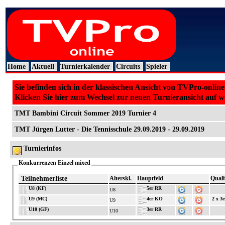
Home
Aktuell
Turnierkalender
Circuits
Spieler
Sie befinden sich in der klassischen Ansicht von TVPro-online
Klicken Sie hier zum Wechsel zur neuen Turnieransicht auf 
TMT Bambini Circuit Sommer 2019 Turnier 4
TMT Jürgen Lutter - Die Tennisschule 29.09.2019 - 29.09.2019
Turnierinfos
Konkurrenzen Einzel mixed
Teilnehmerliste
Alterskl.
Hauptfeld
Quali
U8 (KF)
5er RR
U8
U9 (MC)
4er KO
2 x 3
U9
U10 (GF)
3er RR
U10