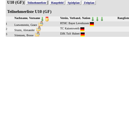
U10 (GF)|
|
Teilnehmerliste
Hauptfeld
Spielplan
Zeitplan
Teilnehmerliste U10 (GF)
Nachname, Vorname
Verein, Verband, Nation
Rangliste
RTHC Bayer Leverkusen
1
Loewenstein, Grace
TC Kaiserswerth
2
Sturm, Alexander
DJK TuS Hubert
3
Sörensen, Bosse