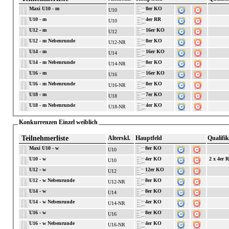
Maxi U10 - m
8er KO
U10
U10 - m
4er RR
U10
U12 - m
16er KO
U12
U12 - m Nebenrunde
8er KO
U12-NR
U14 - m
16er KO
U14
U14 - m Nebenrunde
8er KO
U14-NR
U16 - m
16er KO
U16
U16 - m Nebenrunde
8er KO
U16-NR
U18 - m
7er KO
U18
U18 - m Nebenrunde
4er KO
U18-NR
Konkurrenzen Einzel weiblich
Teilnehmerliste
Alterskl.
Hauptfeld
Qualifik
Maxi U10 - w
8er KO
U10
U10 - w
4er KO
2 x 4er 
U10
U12 - w
12er KO
U12
U12 - w Nebenrunde
8er KO
U12-NR
U14 - w
8er KO
U14
U14 - w Nebenrunde
4er KO
U14-NR
U16 - w
8er KO
U16
U16 - w Nebenrunde
4er KO
U16-NR