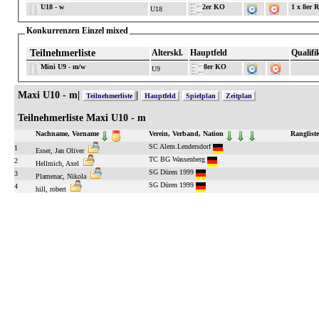
U18 - w
2er KO
1 x 8er 
U18
Konkurrenzen Einzel mixed
Teilnehmerliste
Alterskl.
Hauptfeld
Qualifi
Mini U9 - m/w
8er KO
U9
Maxi U10 - m|
|
Teilnehmerliste
Hauptfeld
Spielplan
Zeitplan
Teilnehmerliste Maxi U10 - m
Nachname, Vorname
Verein, Verband, Nation
Rangliste
SC Alem.Lendersdorf
1
Esser, Jan Oliver
TC BG Wassenberg
2
Hellmich, Axel
SG Düren 1999
3
Plamenac, Nikola
SG Düren 1999
4
hill, robert