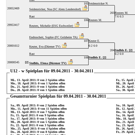
105
Seidensticker N.
20052469
Seidensticker, Noa (SC Alem.Lendersdorf)
203
Reuters M.
Rast
7:6 6:3
106
Reuters M.
29953417
Reuters, Michelle (ESG Eschweiler)
Endruscheit, Sophie (FC Golzheim TA)
107
Keuter E.
20001612
6:2 6:0
Keuter, Eva (Dürener TV)
204
Stoffels E. [2]
Rast
6:2 6:0
108
Stoffels E. [2]
20000545
[2]
Stoffels, Elena (Dürener TV)
U12 - w Spielplan für 09.04.2011 - 30.04.2011
Mi., 13. April 2011: 0 von 2 Spielen offen
Fr., 15. April 
Mo., 18. April 2011: 0 von 1 Spielen offen
Mi., 20. April
Do., 21. April 2011: 0 von 1 Spielen offen
Di., 26. April
Do., 28. April 2011: 0 von 1 Spielen offen
Sa., 30. April
Gesamtturnier Spielplan für 09.04.2011 - 30.04.2011
Sa., 09. April 2011: 0 von 2 Spielen offen
So., 10. April
Mo., 11. April 2011: 0 von 11 Spielen offen
Di., 12. April
Mi., 13. April 2011: 0 von 7 Spielen offen
Do., 14. April
Fr., 15. April 2011: 0 von 9 Spielen offen
Sa., 16. April
So., 17. April 2011: 0 von 1 Spielen offen
Mo., 18. April
Mi., 20. April 2011: 0 von 5 Spielen offen
Do., 21. April
Fr., 22. April 2011: 0 von 3 Spielen offen
Sa., 23. April
Mo., 25. April 2011: 0 von 4 Spielen offen
Di., 26. April
Do., 28. April 2011: 0 von 8 Spielen offen
Fr., 29. April 