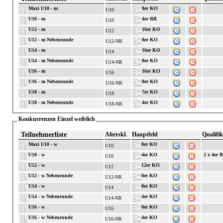
Maxi U10 - m
8er KO
U10
U10 - m
4er RR
U10
U12 - m
16er KO
U12
U12 - m Nebenrunde
8er KO
U12-NR
U14 - m
16er KO
U14
U14 - m Nebenrunde
8er KO
U14-NR
U16 - m
16er KO
U16
U16 - m Nebenrunde
8er KO
U16-NR
U18 - m
7er KO
U18
U18 - m Nebenrunde
4er KO
U18-NR
Konkurrenzen Einzel weiblich
Teilnehmerliste
Alterskl.
Hauptfeld
Qualifik
Maxi U10 - w
8er KO
U10
U10 - w
4er KO
2 x 4er 
U10
U12 - w
12er KO
U12
U12 - w Nebenrunde
8er KO
U12-NR
U14 - w
8er KO
U14
U14 - w Nebenrunde
4er KO
U14-NR
U16 - w
8er KO
U16
U16 - w Nebenrunde
4er KO
U16-NR