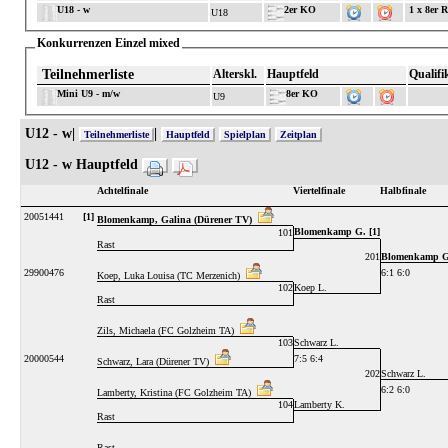
U18 - w
2er KO
1 x 8er 
U18
Konkurrenzen Einzel mixed
Teilnehmerliste
Alterskl.
Hauptfeld
Qualifi
Mini U9 - m/w
8er KO
U9
U12 - w|
|
Teilnehmerliste
Hauptfeld
Spielplan
Zeitplan
U12 - w Hauptfeld
Achtelfinale
Viertelfinale
Halbfinale
20051441
[1]
Blomenkamp, Galina (Dürener TV)
Blomenkamp G. [1]
101
Rast
201
Blomenkamp G.
29900476
6:1 6:0
Koep, Luka Louisa (TC Merzenich)
102
Koep L.
Rast
Zils, Michaela (FC Golzheim TA)
103
Schwarz L.
20000544
7:5 6:4
Schwarz, Lara (Dürener TV)
202
Schwarz L.
6:2 6:0
Lamberty, Kristina (FC Golzheim TA)
104
Lamberty K.
Rast
Rast