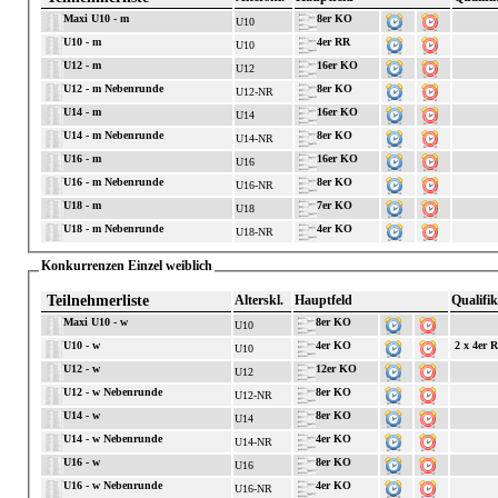
Maxi U10 - m
8er KO
U10
U10 - m
4er RR
U10
U12 - m
16er KO
U12
U12 - m Nebenrunde
8er KO
U12-NR
U14 - m
16er KO
U14
U14 - m Nebenrunde
8er KO
U14-NR
U16 - m
16er KO
U16
U16 - m Nebenrunde
8er KO
U16-NR
U18 - m
7er KO
U18
U18 - m Nebenrunde
4er KO
U18-NR
Konkurrenzen Einzel weiblich
Teilnehmerliste
Alterskl.
Hauptfeld
Qualifik
Maxi U10 - w
8er KO
U10
U10 - w
4er KO
2 x 4er 
U10
U12 - w
12er KO
U12
U12 - w Nebenrunde
8er KO
U12-NR
U14 - w
8er KO
U14
U14 - w Nebenrunde
4er KO
U14-NR
U16 - w
8er KO
U16
U16 - w Nebenrunde
4er KO
U16-NR