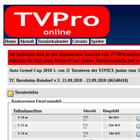
Home
Aktuell
Turnierkalender
Circuits
Spieler
Sie befinden sich in der klassischen Ansicht von TVPro-online
Klicken Sie hier zum Wechsel zur neuen Turnieransicht auf 
Auto Greuel Cup 2018 5. von 11 Turnieren der YONEX junior tour 
TC Bornheim-Roisdorf e.V. 21.09.2018 - 23.09.2018 (06340418)
Turnierinfos
Konkurrenzen Einzel männlich
Teilnehmerliste
Alterskl.
Hauptfeld
U10
U 10 m
8er KO
|J-4
U12
U 12 m
11er KO
|J-4
U14
U 14 m
14er KO
|J-4