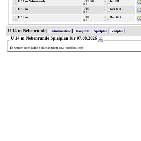
U14-NR
U 14 m Nebenrunde
4er RR
|J-4
U16
U 16 m
14er KO
|J-4
U18
U 18 m
11er KO
|J-4
U 14 m Nebenrunde|
|
Teilnehmerliste
Hauptfeld
Spielplan
Zeitplan
U 14 m Nebenrunde Spielplan für 07.08.2026
Es wurden noch keine Spiele angelegt bzw. veröffentlicht!