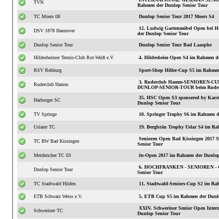
TVN
Rahmen der Dunlop Senior Tour
TC Moers 08
Dunlop Senior Tour 2017 Moers S4
12. Ludwig Gartenmöbel Open bei H
DSV 1878 Hannover
der Dunlop Senior Tour
Dunlop Senior Tour
Dunlop Senior Tour Bad Laasphe
Hildesheimer Tennis-Club Rot-Weiß e.V.
4. Hildesheim Open S4 im Rahmen d
RSV Rehburg
Sport-Shop Hiller-Cup S5 im Rahmen
3. Ruderclub Hamm-SENIOREN-CUP 
Ruderclub Hamm
DUNLOP-SENIOR-TOUR beim Rude
35. HSC Open S3 sponsered by Karst
Harburger SC
Dunlop Senior Tour
TV Springe
10. Springer Trophy S6 im Rahmen d
Uslarer TC
19. Bergbräu Trophy Uslar S4 im Ra
Senioren Open Bad Kissingen 2017
TC RW Bad Kissingen
Senior Tour
Meidericher TC 03
its-Open 2017 im Rahmen der Dunlop
6. HOCHFRANKEN - SENIOREN - C
Dunlop Senior Tour
Senior Tour
TC Stadtwald Hilden
11. Stadtwald-S
ETB Schwarz Weiss e.V.
5. ETB Cup S5 im Rahmen der Dunlo
XXIV. Schweriner Senior Open International S3 im
Schweriner TC
Dunlop Senior Tour