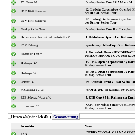
TC Moers 08
Dunlop Senior Tour 2017 Moers S4
12. Ludwig Gartenmöbel Open bei H
DSV 1878 Hannover
der Dunlop Senior Tour
12. Ludwig Gartenmöbel Open bei H
DSV 1878 Hannover
der Dunlop Senior Tour
Dunlop Senior Tour
Dunlop Senior Tour Bad Laasphe
Hildesheimer Tennis-Club Rot-Weiß e.V.
4. Hildesheim Open S4 im Rahmen d
RSV Rehburg
Sport-Shop Hiller-Cup S5 im Rahmen
3. Ruderclub Hamm-SENIOREN-CUP 
Ruderclub Hamm
DUNLOP-SENIOR-TOUR beim Rude
35. HSC Open S3 sponsered by Karst
Harburger SC
Dunlop Senior Tour
35. HSC Open S3 sponsered by Karst
Harburger SC
Dunlop Senior Tour
Uslarer TC
19. Bergbräu Trophy Uslar S4 im Ra
Meidericher TC 03
its-Open 2017 im Rahmen der Dunlop
ETB Schwarz Weiss e.V.
5. ETB Cup S5 im Rahmen der Dunlo
XXIV. Schweriner Senior Open International S3 im
Schweriner TC
Dunlop Senior Tour
Herren 40 (männlich 40+)
Gesamtwertung
Ausrichter
Name
INTERNATIONAL GERMAN SENIOR
TVN