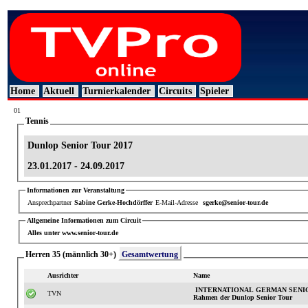
Home
Aktuell
Turnierkalender
Circuits
Spieler
01
Tennis
Dunlop Senior Tour 2017
23.01.2017 - 24.09.2017
Informationen zur Veranstaltung
Ansprechpartner
Sabine Gerke-Hochdörffer
E-Mail-Adresse
sgerke@senior-tour.de
Allgemeine Informationen zum Circuit
Alles unter www.senior-tour.de
Herren 35 (männlich 30+)
Gesamtwertung
Ausrichter
Name
INTERNATIONAL GERMAN SENIOR
TVN
Rahmen der Dunlop Senior Tour