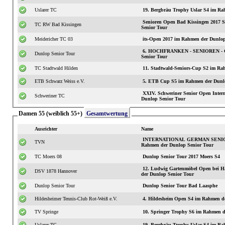
Uslarer TC
19. Bergbräu Trophy Uslar S4 im Ra
Senioren Open Bad Kissingen 2017
TC RW Bad Kissingen
Senior Tour
Meidericher TC 03
its-Open 2017 im Rahmen der Dunlop
6. HOCHFRANKEN - SENIOREN - C
Dunlop Senior Tour
Senior Tour
TC Stadtwald Hilden
11. Stadtwald-S
ETB Schwarz Weiss e.V.
5. ETB Cup S5 im Rahmen der Dunlo
XXIV. Schweriner Senior Open International S3 im
Schweriner TC
Dunlop Senior Tour
Damen 55 (weiblich 55+)
Gesamtwertung
Ausrichter
Name
INTERNATIONAL GERMAN SENIOR
TVN
Rahmen der Dunlop Senior Tour
TC Moers 08
Dunlop Senior Tour 2017 Moers S4
12. Ludwig Gartenmöbel Open bei H
DSV 1878 Hannover
der Dunlop Senior Tour
Dunlop Senior Tour
Dunlop Senior Tour Bad Laasphe
Hildesheimer Tennis-Club Rot-Weiß e.V.
4. Hildesheim Open S4 im Rahmen d
TV Springe
10. Springer Trophy S6 im Rahmen d
Uslarer TC
19. Bergbräu Trophy Uslar S4 im Ra