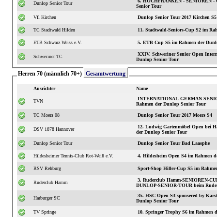
6. HOCHFRANKEN - SENIOREN - C
Dunlop Senior Tour
Senior Tour
Vfl Kirchen
Dunlop Senior Tour 2017 Kirchen S5
TC Stadtwald Hilden
11. Stadtwald-S
ETB Schwarz Weiss e.V.
5. ETB Cup S5 im Rahmen der Dunlo
XXIV. Schweriner Senior Open International S3 im
Schweriner TC
Dunlop Senior Tour
Herren 70 (männlich 70+)
Gesamtwertung
Ausrichter
Name
INTERNATIONAL GERMAN SENIOR
TVN
Rahmen der Dunlop Senior Tour
TC Moers 08
Dunlop Senior Tour 2017 Moers S4
12. Ludwig Gartenmöbel Open bei H
DSV 1878 Hannover
der Dunlop Senior Tour
Dunlop Senior Tour
Dunlop Senior Tour Bad Laasphe
Hildesheimer Tennis-Club Rot-Weiß e.V.
4. Hildesheim Open S4 im Rahmen d
RSV Rehburg
Sport-Shop Hiller-Cup S5 im Rahmen
3. Ruderclub Hamm-SENIOREN-CUP 
Ruderclub Hamm
DUNLOP-SENIOR-TOUR beim Rude
35. HSC Open S3 sponsered by Karst
Harburger SC
Dunlop Senior Tour
TV Springe
10. Springer Trophy S6 im Rahmen d