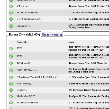
Vfl Kirchen
Dunlop Senior Tour 2017 Kirchen S5
TC Stadtwald Hilden
11. Stadtwald-S
ETB Schwarz Weiss e.V.
5. ETB Cup S5 im Rahmen der Dunlo
XXIV. Schweriner Senior Open International S3 im
Schweriner TC
Dunlop Senior Tour
Damen 65 (weiblich 65+)
Gesamtwertung
Ausrichter
Name
INTERNATIONAL GERMAN SENIOR
TVN
Rahmen der Dunlop Senior Tour
INTERNATIONAL GERMAN SENIOR
TVN
Rahmen der Dunlop Senior Tour
TC Moers 08
Dunlop Senior Tour 2017 Moers S4
12. Ludwig Gartenmöbel Open bei H
DSV 1878 Hannover
der Dunlop Senior Tour
Hildesheimer Tennis-Club Rot-Weiß e.V.
4. Hildesheim Open S4 im Rahmen d
RSV Rehburg
Sport-Shop Hiller-Cup S5 im Rahmen
Uslarer TC
19. Bergbräu Trophy Uslar S4 im Ra
Meidericher TC 03
its-Open 2017 im Rahmen der Dunlop
TC Stadtwald Hilden
11. Stadtwald-S
XXIV. Schweriner Senior Open International S3 im