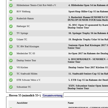
Hildesheimer Tennis-Club Rot-Weiß e.V.
4. Hildesheim Open S4 im Rahmen d
RSV Rehburg
Sport-Shop Hiller-Cup S5 im Rahmen
3. Ruderclub Hamm-SENIOREN-CUP 
Ruderclub Hamm
DUNLOP-SENIOR-TOUR beim Rude
35. HSC Open S3 sponsered by Karst
Harburger SC
Dunlop Senior Tour
TV Springe
10. Springer Trophy S6 im Rahmen d
Uslarer TC
19. Bergbräu Trophy Uslar S4 im Ra
Senioren Open Bad Kissingen 2017
TC RW Bad Kissingen
Senior Tour
Meidericher TC 03
its-Open 2017 im Rahmen der Dunlop
6. HOCHFRANKEN - SENIOREN - C
Dunlop Senior Tour
Senior Tour
Vfl Kirchen
Dunlop Senior Tour 2017 Kirchen S5
TC Stadtwald Hilden
11. Stadtwald-S
ETB Schwarz Weiss e.V.
5. ETB Cup S5 im Rahmen der Dunlo
XXIV. Schweriner Senior Open International S3 im
Schweriner TC
Dunlop Senior Tour
Herren 55 (männlich 55+)
Gesamtwertung
Ausrichter
Name
INTERNATIONAL GERMAN SENIOR