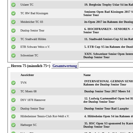
Uslarer TC
19. Bergbräu Trophy Uslar S4 im Ra
Senioren Open Bad Kissingen 2017
TC RW Bad Kissingen
Senior Tour
Meidericher TC 03
its-Open 2017 im Rahmen der Dunlop
6. HOCHFRANKEN - SENIOREN - C
Dunlop Senior Tour
Senior Tour
TC Stadtwald Hilden
11. Stadtwald-S
ETB Schwarz Weiss e.V.
5. ETB Cup S5 im Rahmen der Dunlo
XXIV. Schweriner Senior Open International S3 im
Schweriner TC
Dunlop Senior Tour
Herren 75 (männlich 75+)
Gesamtwertung
Ausrichter
Name
INTERNATIONAL GERMAN SENIOR
TVN
Rahmen der Dunlop Senior Tour
TC Moers 08
Dunlop Senior Tour 2017 Moers S4
12. Ludwig Gartenmöbel Open bei H
DSV 1878 Hannover
der Dunlop Senior Tour
Dunlop Senior Tour
Dunlop Senior Tour Bad Laasphe
Hildesheimer Tennis-Club Rot-Weiß e.V.
4. Hildesheim Open S4 im Rahmen d
35. HSC Open S3 sponsered by Karst
Harburger SC
Dunlop Senior Tour