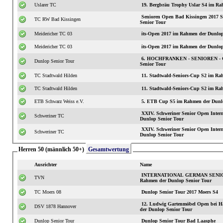
Uslarer TC
19. Bergbräu Trophy Uslar S4 im Ra
Senioren Open Bad Kissingen 2017
TC RW Bad Kissingen
Senior Tour
Meidericher TC 03
its-Open 2017 im Rahmen der Dunlop
Meidericher TC 03
its-Open 2017 im Rahmen der Dunlop
6. HOCHFRANKEN - SENIOREN - C
Dunlop Senior Tour
Senior Tour
TC Stadtwald Hilden
11. Stadtwald-S
TC Stadtwald Hilden
11. Stadtwald-S
ETB Schwarz Weiss e.V.
5. ETB Cup S5 im Rahmen der Dunlo
XXIV. Schweriner Senior Open International S3 im
Schweriner TC
Dunlop Senior Tour
XXIV. Schweriner Senior Open International S3 im
Schweriner TC
Dunlop Senior Tour
Herren 50 (männlich 50+)
Gesamtwertung
Ausrichter
Name
INTERNATIONAL GERMAN SENIOR
TVN
Rahmen der Dunlop Senior Tour
TC Moers 08
Dunlop Senior Tour 2017 Moers S4
12. Ludwig Gartenmöbel Open bei H
DSV 1878 Hannover
der Dunlop Senior Tour
Dunlop Senior Tour
Dunlop Senior Tour Bad Laasphe