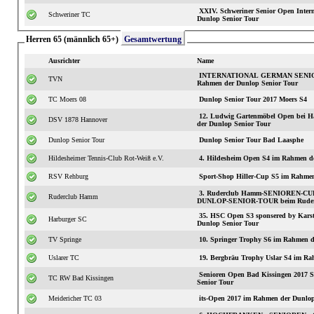
XXIV. Schweriner Senior Open International S3 im
Schweriner TC
Dunlop Senior Tour
Herren 65 (männlich 65+)
Gesamtwertung
Ausrichter
Name
INTERNATIONAL GERMAN SENIOR
TVN
Rahmen der Dunlop Senior Tour
TC Moers 08
Dunlop Senior Tour 2017 Moers S4
12. Ludwig Gartenmöbel Open bei H
DSV 1878 Hannover
der Dunlop Senior Tour
Dunlop Senior Tour
Dunlop Senior Tour Bad Laasphe
Hildesheimer Tennis-Club Rot-Weiß e.V.
4. Hildesheim Open S4 im Rahmen d
RSV Rehburg
Sport-Shop Hiller-Cup S5 im Rahmen
3. Ruderclub Hamm-SENIOREN-CUP 
Ruderclub Hamm
DUNLOP-SENIOR-TOUR beim Rude
35. HSC Open S3 sponsered by Karst
Harburger SC
Dunlop Senior Tour
TV Springe
10. Springer Trophy S6 im Rahmen d
Uslarer TC
19. Bergbräu Trophy Uslar S4 im Ra
Senioren Open Bad Kissingen 2017
TC RW Bad Kissingen
Senior Tour
Meidericher TC 03
its-Open 2017 im Rahmen der Dunlop