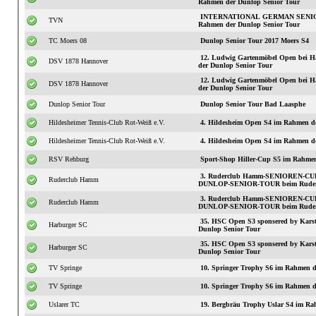
Rahmen der Dunlop Senior Tour
INTERNATIONAL GERMAN SENIOR
TVN
Rahmen der Dunlop Senior Tour
TC Moers 08
Dunlop Senior Tour 2017 Moers S4
12. Ludwig Gartenmöbel Open bei H
DSV 1878 Hannover
der Dunlop Senior Tour
12. Ludwig Gartenmöbel Open bei H
DSV 1878 Hannover
der Dunlop Senior Tour
Dunlop Senior Tour
Dunlop Senior Tour Bad Laasphe
Hildesheimer Tennis-Club Rot-Weiß e.V.
4. Hildesheim Open S4 im Rahmen d
Hildesheimer Tennis-Club Rot-Weiß e.V.
4. Hildesheim Open S4 im Rahmen d
RSV Rehburg
Sport-Shop Hiller-Cup S5 im Rahmen
3. Ruderclub Hamm-SENIOREN-CUP 
Ruderclub Hamm
DUNLOP-SENIOR-TOUR beim Rude
3. Ruderclub Hamm-SENIOREN-CUP 
Ruderclub Hamm
DUNLOP-SENIOR-TOUR beim Rude
35. HSC Open S3 sponsered by Karst
Harburger SC
Dunlop Senior Tour
35. HSC Open S3 sponsered by Karst
Harburger SC
Dunlop Senior Tour
TV Springe
10. Springer Trophy S6 im Rahmen d
TV Springe
10. Springer Trophy S6 im Rahmen d
Uslarer TC
19. Bergbräu Trophy Uslar S4 im Ra