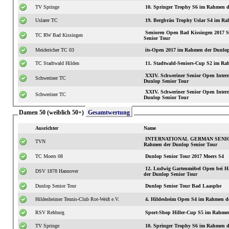
TV Springe
10. Springer Trophy S6 im Rahmen d
Uslarer TC
19. Bergbräu Trophy Uslar S4 im Ra
Senioren Open Bad Kissingen 2017
TC RW Bad Kissingen
Senior Tour
Meidericher TC 03
its-Open 2017 im Rahmen der Dunlop
TC Stadtwald Hilden
11. Stadtwald-S
XXIV. Schweriner Senior Open International S3 im
Schweriner TC
Dunlop Senior Tour
XXIV. Schweriner Senior Open International S3 im
Schweriner TC
Dunlop Senior Tour
Damen 50 (weiblich 50+)
Gesamtwertung
Ausrichter
Name
INTERNATIONAL GERMAN SENIOR
TVN
Rahmen der Dunlop Senior Tour
TC Moers 08
Dunlop Senior Tour 2017 Moers S4
12. Ludwig Gartenmöbel Open bei H
DSV 1878 Hannover
der Dunlop Senior Tour
Dunlop Senior Tour
Dunlop Senior Tour Bad Laasphe
Hildesheimer Tennis-Club Rot-Weiß e.V.
4. Hildesheim Open S4 im Rahmen d
RSV Rehburg
Sport-Shop Hiller-Cup S5 im Rahmen
TV Springe
10. Springer Trophy S6 im Rahmen d