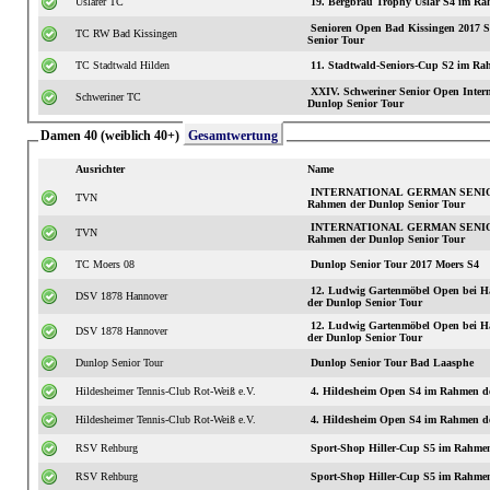
Uslarer TC
19. Bergbräu Trophy Uslar S4 im Ra
Senioren Open Bad Kissingen 2017
TC RW Bad Kissingen
Senior Tour
TC Stadtwald Hilden
11. Stadtwald-S
XXIV. Schweriner Senior Open International S3 im
Schweriner TC
Dunlop Senior Tour
Damen 40 (weiblich 40+)
Gesamtwertung
Ausrichter
Name
INTERNATIONAL GERMAN SENIOR
TVN
Rahmen der Dunlop Senior Tour
INTERNATIONAL GERMAN SENIOR
TVN
Rahmen der Dunlop Senior Tour
TC Moers 08
Dunlop Senior Tour 2017 Moers S4
12. Ludwig Gartenmöbel Open bei H
DSV 1878 Hannover
der Dunlop Senior Tour
12. Ludwig Gartenmöbel Open bei H
DSV 1878 Hannover
der Dunlop Senior Tour
Dunlop Senior Tour
Dunlop Senior Tour Bad Laasphe
Hildesheimer Tennis-Club Rot-Weiß e.V.
4. Hildesheim Open S4 im Rahmen d
Hildesheimer Tennis-Club Rot-Weiß e.V.
4. Hildesheim Open S4 im Rahmen d
RSV Rehburg
Sport-Shop Hiller-Cup S5 im Rahmen
RSV Rehburg
Sport-Shop Hiller-Cup S5 im Rahmen