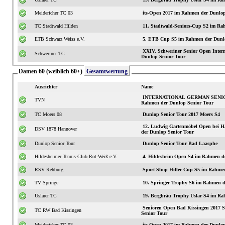
Meidericher TC 03
its-Open 2017 im Rahmen der Dunlop
TC Stadtwald Hilden
11. Stadtwald-S
ETB Schwarz Weiss e.V.
5. ETB Cup S5 im Rahmen der Dunlo
XXIV. Schweriner Senior Open International S3 im
Schweriner TC
Dunlop Senior Tour
Damen 60 (weiblich 60+)
Gesamtwertung
Ausrichter
Name
INTERNATIONAL GERMAN SENIOR
TVN
Rahmen der Dunlop Senior Tour
TC Moers 08
Dunlop Senior Tour 2017 Moers S4
12. Ludwig Gartenmöbel Open bei H
DSV 1878 Hannover
der Dunlop Senior Tour
Dunlop Senior Tour
Dunlop Senior Tour Bad Laasphe
Hildesheimer Tennis-Club Rot-Weiß e.V.
4. Hildesheim Open S4 im Rahmen d
RSV Rehburg
Sport-Shop Hiller-Cup S5 im Rahmen
TV Springe
10. Springer Trophy S6 im Rahmen d
Uslarer TC
19. Bergbräu Trophy Uslar S4 im Ra
Senioren Open Bad Kissingen 2017
TC RW Bad Kissingen
Senior Tour
Meidericher TC 03
its-Open 2017 im Rahmen der Dunlop