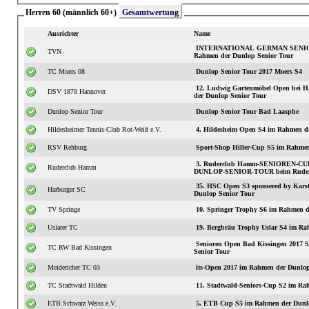
Herren 60 (männlich 60+)
Gesamtwertung
Ausrichter
Name
INTERNATIONAL GERMAN SENIOR
TVN
Rahmen der Dunlop Senior Tour
TC Moers 08
Dunlop Senior Tour 2017 Moers S4
12. Ludwig Gartenmöbel Open bei H
DSV 1878 Hannover
der Dunlop Senior Tour
Dunlop Senior Tour
Dunlop Senior Tour Bad Laasphe
Hildesheimer Tennis-Club Rot-Weiß e.V.
4. Hildesheim Open S4 im Rahmen d
RSV Rehburg
Sport-Shop Hiller-Cup S5 im Rahmen
3. Ruderclub Hamm-SENIOREN-CUP 
Ruderclub Hamm
DUNLOP-SENIOR-TOUR beim Rude
35. HSC Open S3 sponsered by Karst
Harburger SC
Dunlop Senior Tour
TV Springe
10. Springer Trophy S6 im Rahmen d
Uslarer TC
19. Bergbräu Trophy Uslar S4 im Ra
Senioren Open Bad Kissingen 2017
TC RW Bad Kissingen
Senior Tour
Meidericher TC 03
its-Open 2017 im Rahmen der Dunlop
TC Stadtwald Hilden
11. Stadtwald-S
ETB Schwarz Weiss e.V.
5. ETB Cup S5 im Rahmen der Dunlo