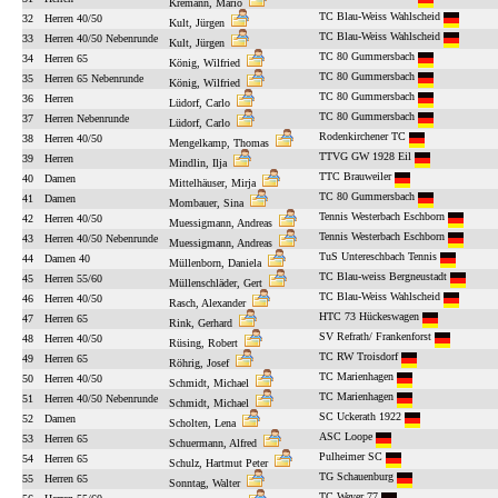
Kremann, Mario
TC Blau-Weiss Wahlscheid
32
Herren 40/50
Kult, Jürgen
TC Blau-Weiss Wahlscheid
33
Herren 40/50 Nebenrunde
Kult, Jürgen
TC 80 Gummersbach
34
Herren 65
König, Wilfried
TC 80 Gummersbach
35
Herren 65 Nebenrunde
König, Wilfried
TC 80 Gummersbach
36
Herren
Lüdorf, Carlo
TC 80 Gummersbach
37
Herren Nebenrunde
Lüdorf, Carlo
Rodenkirchener TC
38
Herren 40/50
Mengelkamp, Thomas
TTVG GW 1928 Eil
39
Herren
Mindlin, Ilja
TTC Brauweiler
40
Damen
Mittelhäuser, Mirja
TC 80 Gummersbach
41
Damen
Mombauer, Sina
Tennis Westerbach Eschborn
42
Herren 40/50
Muessigmann, Andreas
Tennis Westerbach Eschborn
43
Herren 40/50 Nebenrunde
Muessigmann, Andreas
TuS Untereschbach Tennis
44
Damen 40
Müllenborn, Daniela
TC Blau-weiss Bergneustadt
45
Herren 55/60
Müllenschläder, Gert
TC Blau-Weiss Wahlscheid
46
Herren 40/50
Rasch, Alexander
HTC 73 Hückeswagen
47
Herren 65
Rink, Gerhard
SV Refrath/ Frankenforst
48
Herren 40/50
Rüsing, Robert
TC RW Troisdorf
49
Herren 65
Röhrig, Josef
TC Marienhagen
50
Herren 40/50
Schmidt, Michael
TC Marienhagen
51
Herren 40/50 Nebenrunde
Schmidt, Michael
SC Uckerath 1922
52
Damen
Scholten, Lena
ASC Loope
53
Herren 65
Schuermann, Alfred
Pulheimer SC
54
Herren 65
Schulz, Hartmut Peter
TG Schauenburg
55
Herren 65
Sonntag, Walter
TC Weyer 77