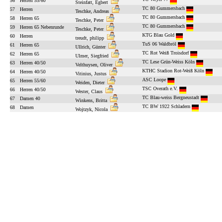
56
Herren 55/60
Steinfatt, Egbert
TC 80 Gummersbach
57
Herren
Teschke, Andreas
TC 80 Gummersbach
58
Herren 65
Teschke, Peter
TC 80 Gummersbach
59
Herren 65 Nebenrunde
Teschke, Peter
KTG Blau Gold
60
Herren
treudt, philipp
TuS 06 Waldbröl
61
Herren 65
Ullrich, Günter
TC Rot Weiß Troisdorf
62
Herren 65
Ulmer, Siegfried
TC Lese Grün-Weiss Köln
63
Herren 40/50
Velthuysen, Oliver
KTHC Stadion Rot-Weiß Köln
64
Herren 40/50
Vitinius, Justus
ASC Loope
65
Herren 55/60
Weiden, Dieter
TSC Overath e.V.
66
Herren 40/50
Wester, Claus
TC Blau-weiss Bergneustadt
67
Damen 40
Winkens, Britta
TC BW 1922 Schladern
68
Damen
Wojtzyk, Nicola