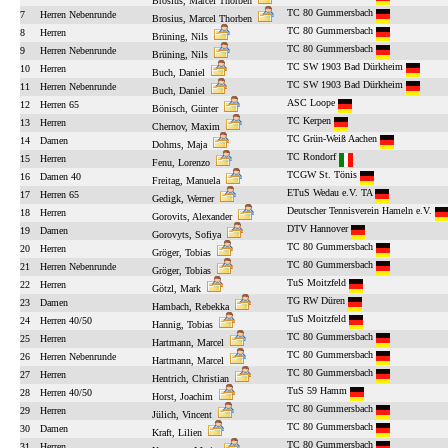
Brosius, Marcel Thorben
TC 80 Gummersbach
7
Herren Nebenrunde
Brosius, Marcel Thorben
TC 80 Gummersbach
8
Herren
Brüning, Nils
TC 80 Gummersbach
9
Herren Nebenrunde
Brüning, Nils
TC SW 1903 Bad Dürkheim
10
Herren
Buch, Daniel
TC SW 1903 Bad Dürkheim
11
Herren Nebenrunde
Buch, Daniel
ASC Loope
12
Herren 65
Bönisch, Günter
TC Kerpen
13
Herren
Chernov, Maxim
TC Grün-Weiß Aachen
14
Damen
Dohms, Maja
TC Rondorf
15
Herren
Fenu, Lorenzo
TCGW St. Tönis
16
Damen 40
Freitag, Manuela
ETuS Wedau e.V. TA
17
Herren 65
Gedigk, Werner
Deutscher Tennisverein Hameln e.V.
18
Herren
Gorovits, Alexander
DTV Hannover
19
Damen
Gorovyts, Sofiya
TC 80 Gummersbach
20
Herren
Gröger, Tobias
TC 80 Gummersbach
21
Herren Nebenrunde
Gröger, Tobias
TuS Moitzfeld
22
Herren
Götzl, Mark
TG RW Düren
23
Damen
Hambach, Rebekka
TuS Moitzfeld
24
Herren 40/50
Hannig, Tobias
TC 80 Gummersbach
25
Herren
Hartmann, Marcel
TC 80 Gummersbach
26
Herren Nebenrunde
Hartmann, Marcel
TC 80 Gummersbach
27
Herren
Hentrich, Christian
TuS 59 Hamm
28
Herren 40/50
Horst, Joachim
TC 80 Gummersbach
29
Herren
Jülich, Vincent
TC 80 Gummersbach
30
Damen
Kraft, Lilien
TC 80 Gummersbach
31
Herren