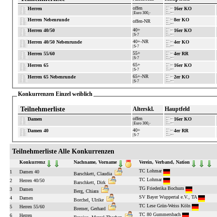
offen
Herren
16er KO
|Euro 300,-
Herren Nebenrunde
8er KO
offen-NR
40+
Herren 40/50
16er KO
|S-7
40+-NR
Herren 40/50 Nebenrunde
4er KO
|S-7
55+
Herren 55/60
4er RR
|S-7
65+
Herren 65
16er KO
|S-7
65+-NR
Herren 65 Nebenrunde
2er KO
|S-7
Konkurrenzen Einzel weiblich
Teilnehmerliste
Alterskl.
Hauptfeld
offen
Damen
16er KO
|Euro 300,-
40+
Damen 40
4er RR
|S-7
Teilnehmerliste Alle Konkurrenzen
Konkurrenz
Nachname, Vorname
Verein, Verband, Nation
TC Lohmar
1
Damen 40
Barschkett, Claudia
TC Lohmar
2
Herren 40/50
Barschkett, Dirk
TG Friederika Bochum
3
Damen
Berg, Chiara
SV Bayer Wuppertal e.V., TA
4
Damen
Borchel, Ulrike
TC Lese Grün-Weiss Köln
5
Herren 55/60
Bremer, Gerhard
TC 80 Gummersbach
6
Herren