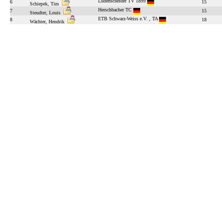
Lüdenscheider TV 1899
6
15
Schiepek, Tim
Herschbacher TC
7
15
Steudter, Louis
ETB Schwarz-Weiss e.V. , TA
8
18
Wächter, Hendrik