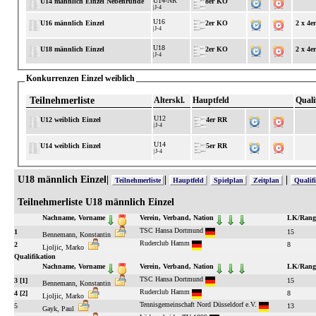
U14-NR
U14 männlich Einzel Nebenrunde
8er KO
|J-4
U16
U16 männlich Einzel
2er KO
2 x 4e
|J-4
U18
U18 männlich Einzel
2er KO
2 x 4e
|J-4
Konkurrenzen Einzel weiblich
Teilnehmerliste
Alterskl.
Hauptfeld
Quali
U12
U12 weiblich Einzel
4er RR
|J-4
U14
U14 weiblich Einzel
5er RR
|J-4
U18 männlich Einzel|
|
|
Teilnehmerliste
Hauptfeld
Spielplan
Zeitplan
Qualif
Teilnehmerliste U18 männlich Einzel
Nachname, Vorname
Verein, Verband, Nation
LK/Rangl
TSC Hansa Dortmund
1
15
Bennemann, Konstantin
Ruderclub Hamm
2
8
Ljoljic, Marko
Qualifikation
Nachname, Vorname
Verein, Verband, Nation
LK/Rangl
TSC Hansa Dortmund
3 [1]
15
Bennemann, Konstantin
Ruderclub Hamm
4 [2]
8
Ljoljic, Marko
Tennisgemeinschaft Nord Düsseldorf e.V.
5
13
Gayk, Paul