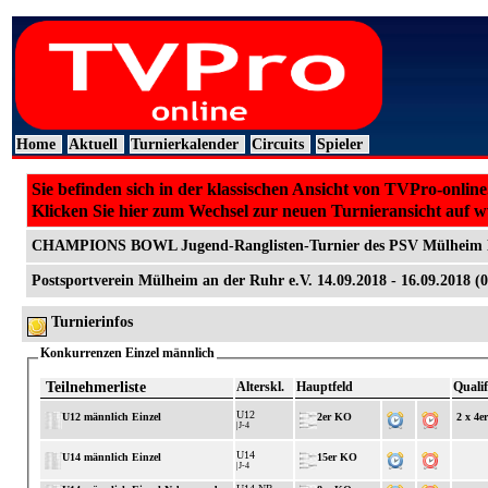
Home
Aktuell
Turnierkalender
Circuits
Spieler
Sie befinden sich in der klassischen Ansicht von TVPro-online
Klicken Sie hier zum Wechsel zur neuen Turnieransicht auf 
CHAMPIONS BOWL Jugend-Ranglisten-Turnier des PSV Mülheim 
Postsportverein Mülheim an der Ruhr e.V. 14.09.2018 - 16.09.2018 (
Turnierinfos
Konkurrenzen Einzel männlich
Teilnehmerliste
Alterskl.
Hauptfeld
Qualif
U12
U12 männlich Einzel
2er KO
2 x 4e
|J-4
U14
U14 männlich Einzel
15er KO
|J-4