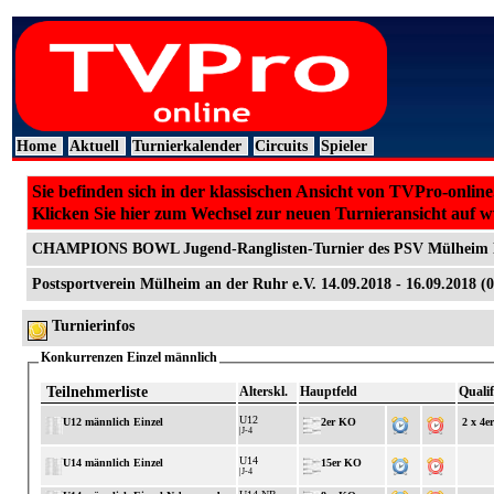
Home
Aktuell
Turnierkalender
Circuits
Spieler
Sie befinden sich in der klassischen Ansicht von TVPro-online
Klicken Sie hier zum Wechsel zur neuen Turnieransicht auf 
CHAMPIONS BOWL Jugend-Ranglisten-Turnier des PSV Mülheim 
Postsportverein Mülheim an der Ruhr e.V. 14.09.2018 - 16.09.2018 (
Turnierinfos
Konkurrenzen Einzel männlich
Teilnehmerliste
Alterskl.
Hauptfeld
Qualif
U12
U12 männlich Einzel
2er KO
2 x 4e
|J-4
U14
U14 männlich Einzel
15er KO
|J-4