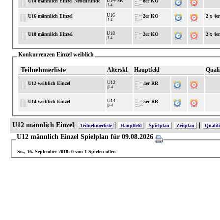
U14-NR
U14 männlich Einzel Nebenrunde
8er KO
|J-4
U16
U16 männlich Einzel
2er KO
2 x 4e
|J-4
U18
U18 männlich Einzel
2er KO
2 x 4e
|J-4
Konkurrenzen Einzel weiblich
Teilnehmerliste
Alterskl.
Hauptfeld
Quali
U12
U12 weiblich Einzel
4er RR
|J-4
U14
U14 weiblich Einzel
5er RR
|J-4
U12 männlich Einzel|
|
|
Teilnehmerliste
Hauptfeld
Spielplan
Zeitplan
Qualif
U12 männlich Einzel Spielplan für 09.08.2026
So., 16. September 2018: 0 von 1 Spielen offen