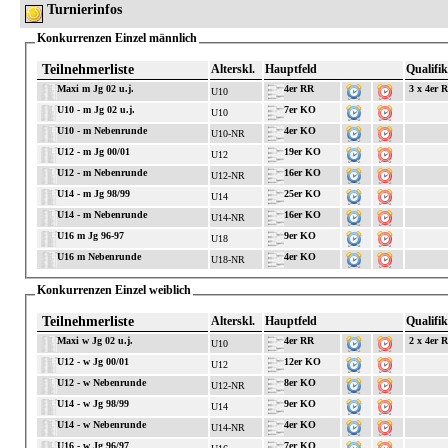
Turnierinfos
Konkurrenzen Einzel männlich
Teilnehmerliste
Alterskl.
Hauptfeld
Qualifik
Maxi m Jg 02 u.j.
4er RR
3 x 4er 
U10
U10 - m Jg 02 u.j.
7er KO
U10
U10 - m Nebenrunde
4er KO
U10-NR
U12 - m Jg 00/01
19er KO
U12
U12 - m Nebenrunde
16er KO
U12-NR
U14 - m Jg 98/99
25er KO
U14
U14 - m Nebenrunde
16er KO
U14-NR
U16 m Jg 96-97
9er KO
U18
U16 m Nebenrunde
4er KO
U18-NR
Konkurrenzen Einzel weiblich
Teilnehmerliste
Alterskl.
Hauptfeld
Qualifik
Maxi w Jg 02 u.j.
4er RR
2 x 4er 
U10
U12 - w Jg 00/01
12er KO
U12
U12 - w Nebenrunde
8er KO
U12-NR
U14 - w Jg 98/99
9er KO
U14
U14 - w Nebenrunde
4er KO
U14-NR
U16 - w Jg 96/97
7er KO