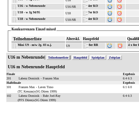
U16
U16 - w Nebenrunde
4er KO
U16-NR
U18 - w Jg 94/95
7er KO
U18
U18 - w Nebenrunde
4er KO
U18-NR
Konkurrenzen Einzel mixed
Teilnehmerliste
Alterskl.
Hauptfeld
Qualifi
Mini U9 - m/w Jg. 03 u.j.
8er RR
4 x 8er
U9
U16 m Nebenrunde|
|
Teilnehmerliste
Hauptfeld
Spielplan
Zeitplan
U16 m Nebenrunde Hauptfeld
Finale
Ergebnis
201
Labenz Dominik
-
Franzen Max
6:4 6:3
Halbfinale
Ergebnis
101
Franzen Max
-
Laven Timo
6:1 6:0
(TC Kreuzau)-(SG Düren 1999)
102
Labenz Dominik
-
Bahr Joel-Ray
6:4 6:3
(PFS Düren)-(SG Düren 1999)