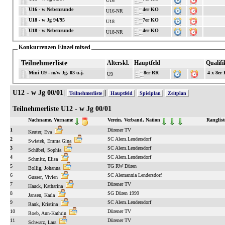
U16
U16 - w Nebenrunde
4er KO
U16-NR
U18 - w Jg 94/95
7er KO
U18
U18 - w Nebenrunde
4er KO
U18-NR
Konkurrenzen Einzel mixed
Teilnehmerliste
Alterskl.
Hauptfeld
Qualifi
Mini U9 - m/w Jg. 03 u.j.
8er RR
4 x 8er
U9
U12 - w Jg 00/01|
|
Teilnehmerliste
Hauptfeld
Spielplan
Zeitplan
Teilnehmerliste U12 - w Jg 00/01
Nachname, Vorname
Verein, Verband, Nation
Ranglist
1
Dürener TV
Keuter, Eva
2
SC Alem.Lendersdorf
Swiatek, Emma Gina
3
SC Alem.Lendersdorf
Schübel, Sophia
4
SC Alem.Lendersdorf
Schmitz, Elisa
5
TG RW Düren
Bollig, Johanna
6
SC Alemannia Lendersdorf
Gusser, Vivien
7
Dürener TV
Hauck, Katharina
8
SG Düren 1999
Jansen, Karla
9
SC Alem.Lendersdorf
Rank, Kristina
10
Dürener TV
Roeb, Ann-Kathrin
11
Dürener TV
Schwarz, Lara