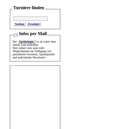
Turniere finden
Erweitert
Infos per Mail
Der
Spielerlogin
ist ab sofort über
diesen Link erreichbar.
Hier stehen viele neue tolle
Möglichkeiten zur Verfügung wie
persönliche Favoriten, Spielerprofile
und individuelle Newsletter!