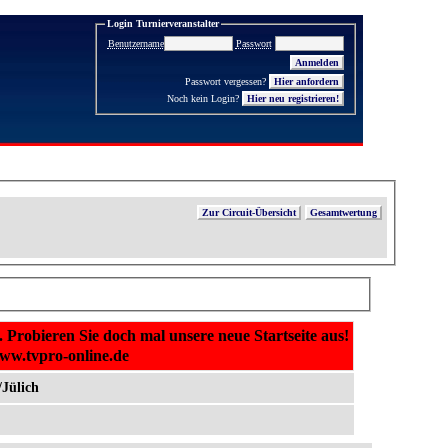
Login Turnierveranstalter
Benutzername
Passwort
Passwort vergessen?
Noch kein Login?
Hier neu registrieren!
Zur Circuit-Übersicht
Gesamtwertung
. Probieren Sie doch mal unsere neue Startseite aus!
www.tvpro-online.de
/Jülich