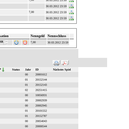
30.03.2012 23:59
30.03.2012 23:59
7,00
30.03.2012 23:59
30.03.2012 23:59
kation
Nenngeld
Nennschluss
 RR
7,00
30.03.2012 23:59
e
Status
Jahr
ID
Nächstes Spiel
00
20001612
01
20152144
01
20152143
02
20251415
00
10056931
00
20002939
00
20002945
01
20101552
01
20152787
00
20054043
00
20000544