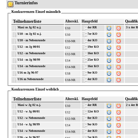
Turnierinfos
Konkurrenzen Einzel männlich
Teilnehmerliste
Alterskl.
Hauptfeld
Qualifik
Maxi m Jg 02 u.j.
4er RR
3 x 4er 
U10
U10 - m Jg 02 u.j.
7er KO
U10
U10 - m Nebenrunde
4er KO
U10-NR
U12 - m Jg 00/01
19er KO
U12
U12 - m Nebenrunde
16er KO
U12-NR
U14 - m Jg 98/99
25er KO
U14
U14 - m Nebenrunde
16er KO
U14-NR
U16 m Jg 96-97
9er KO
U18
U16 m Nebenrunde
4er KO
U18-NR
Konkurrenzen Einzel weiblich
Teilnehmerliste
Alterskl.
Hauptfeld
Qualifik
Maxi w Jg 02 u.j.
4er RR
2 x 4er 
U10
U12 - w Jg 00/01
12er KO
U12
U12 - w Nebenrunde
8er KO
U12-NR
U14 - w Jg 98/99
9er KO
U14
U14 - w Nebenrunde
4er KO
U14-NR
U16 - w Jg 96/97
7er KO