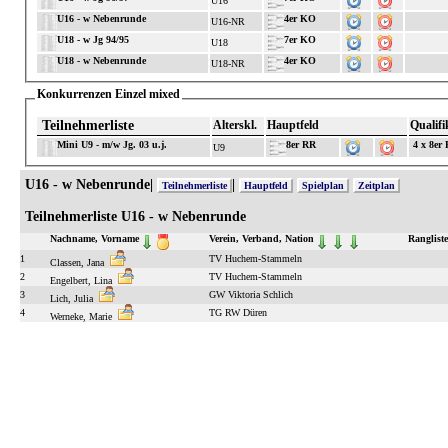
U16
U16 - w Nebenrunde
4er KO
U16-NR
U18 - w Jg 94/95
7er KO
U18
U18 - w Nebenrunde
4er KO
U18-NR
Konkurrenzen Einzel mixed
Teilnehmerliste
Alterskl.
Hauptfeld
Qualifi
Mini U9 - m/w Jg. 03 u.j.
8er RR
4 x 8er
U9
U16 - w Nebenrunde|
|
Teilnehmerliste
Hauptfeld
Spielplan
Zeitplan
Teilnehmerliste U16 - w Nebenrunde
Nachname, Vorname
Verein, Verband, Nation
Rangliste
1
TV Huchem-Stammeln
Classen, Jana
2
TV Huchem-Stammeln
Engelbert, Lina
3
GW Viktoria Schlich
Lich, Julia
4
TG RW Düren
Werneke, Marie