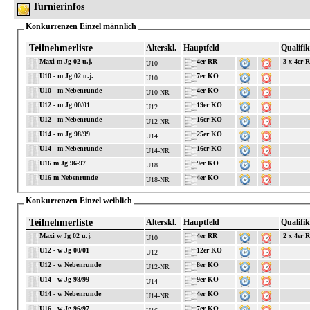
Turnierinfos
Konkurrenzen Einzel männlich
Teilnehmerliste
Alterskl.
Hauptfeld
Qualifik
Maxi m Jg 02 u.j.
4er RR
3 x 4er 
U10
U10 - m Jg 02 u.j.
7er KO
U10
U10 - m Nebenrunde
4er KO
U10-NR
U12 - m Jg 00/01
19er KO
U12
U12 - m Nebenrunde
16er KO
U12-NR
U14 - m Jg 98/99
25er KO
U14
U14 - m Nebenrunde
16er KO
U14-NR
U16 m Jg 96-97
9er KO
U18
U16 m Nebenrunde
4er KO
U18-NR
Konkurrenzen Einzel weiblich
Teilnehmerliste
Alterskl.
Hauptfeld
Qualifik
Maxi w Jg 02 u.j.
4er RR
2 x 4er 
U10
U12 - w Jg 00/01
12er KO
U12
U12 - w Nebenrunde
8er KO
U12-NR
U14 - w Jg 98/99
9er KO
U14
U14 - w Nebenrunde
4er KO
U14-NR
U16 - w Jg 96/97
7er KO