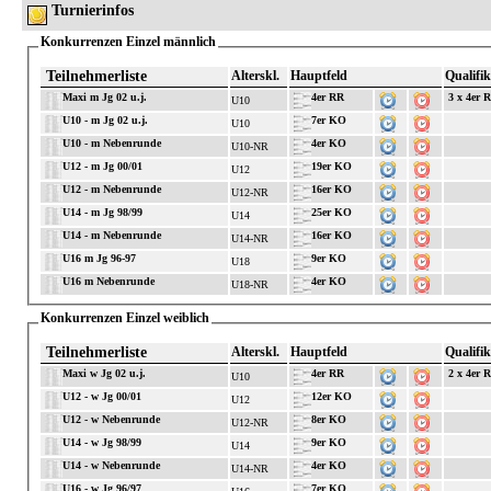
Turnierinfos
Konkurrenzen Einzel männlich
Teilnehmerliste
Alterskl.
Hauptfeld
Qualifik
Maxi m Jg 02 u.j.
4er RR
3 x 4er 
U10
U10 - m Jg 02 u.j.
7er KO
U10
U10 - m Nebenrunde
4er KO
U10-NR
U12 - m Jg 00/01
19er KO
U12
U12 - m Nebenrunde
16er KO
U12-NR
U14 - m Jg 98/99
25er KO
U14
U14 - m Nebenrunde
16er KO
U14-NR
U16 m Jg 96-97
9er KO
U18
U16 m Nebenrunde
4er KO
U18-NR
Konkurrenzen Einzel weiblich
Teilnehmerliste
Alterskl.
Hauptfeld
Qualifik
Maxi w Jg 02 u.j.
4er RR
2 x 4er 
U10
U12 - w Jg 00/01
12er KO
U12
U12 - w Nebenrunde
8er KO
U12-NR
U14 - w Jg 98/99
9er KO
U14
U14 - w Nebenrunde
4er KO
U14-NR
U16 - w Jg 96/97
7er KO