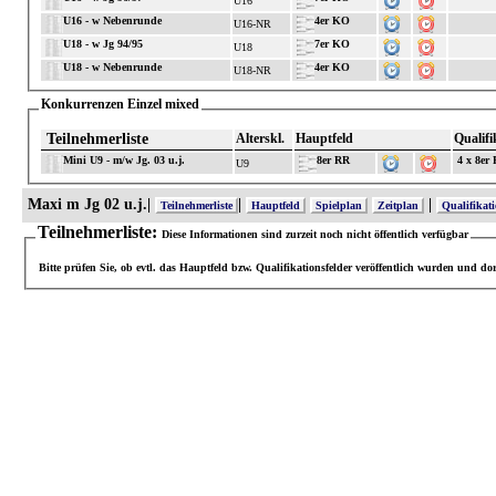
U16
U16 - w Nebenrunde
4er KO
U16-NR
U18 - w Jg 94/95
7er KO
U18
U18 - w Nebenrunde
4er KO
U18-NR
Konkurrenzen Einzel mixed
Teilnehmerliste
Alterskl.
Hauptfeld
Qualifi
Mini U9 - m/w Jg. 03 u.j.
8er RR
4 x 8er
U9
Maxi m Jg 02 u.j.|
|
|
Teilnehmerliste
Hauptfeld
Spielplan
Zeitplan
Qualifikat
Teilnehmerliste:
Diese Informationen sind zurzeit noch nicht öffentlich verfügbar
Bitte prüfen Sie, ob evtl. das Hauptfeld bzw. Qualifikationsfelder veröffentlich wurden und d