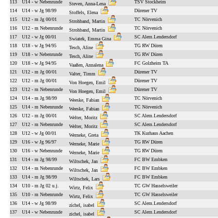
113
U14 - w Nebenrunde
TSV Stockheim
Steven, Anna-Lena
114
U14 - w Jg 98/99
Dürener TV
Stoffels, Elena
115
U12 - m Jg 00/01
TC Nörvenich
Strohband, Martin
116
U12 - m Nebenrunde
TC Nörvenich
Strohband, Martin
117
U12 - w Jg 00/01
SC Alem.Lendersdorf
Swiatek, Emma Gina
118
U18 - w Jg 94/95
TG RW Düren
Tesch, Aline
119
U18 - w Nebenrunde
TG RW Düren
Tesch, Aline
120
U18 - w Jg 94/95
FC Golzheim TA
Vaaßen, Annalena
121
U12 - m Jg 00/01
Dürener TV
Valter, Timm
122
U12 - m Jg 00/01
Dürener TV
Von Hoegen, Emil
123
U12 - m Nebenrunde
Dürener TV
Von Hoegen, Emil
124
U14 - m Jg 98/99
TC Nörvenich
Weeske, Fabian
125
U14 - m Nebenrunde
TC Nörvenich
Weeske, Fabian
126
U12 - m Jg 00/01
SC Alem.Lendersdorf
Welter, Moritz
127
U12 - m Nebenrunde
SC Alem.Lendersdorf
Welter, Moritz
128
U12 - w Jg 00/01
TK Kurhaus Aachen
Werneke, Greta
129
U16 - w Jg 96/97
TG RW Düren
Werneke, Marie
130
U16 - w Nebenrunde
TG RW Düren
Werneke, Marie
131
U14 - m Jg 98/99
FC BW Embken
Wiltschek, Jan
132
U14 - m Nebenrunde
FC BW Embken
Wiltschek, Jan
133
U14 - m Jg 98/99
FC BW Embken
Wiltschek, Lars
134
U10 - m Jg 02 u.j.
TC GW Hasselsweiler
Wirtz, Felix
135
U10 - m Nebenrunde
TC GW Hasselsweiler
Wirtz, Felix
136
U14 - w Jg 98/99
SC Alem.Lendersdorf
zichel, isabel
137
U14 - w Nebenrunde
SC Alem.Lendersdorf
zichel, isabel