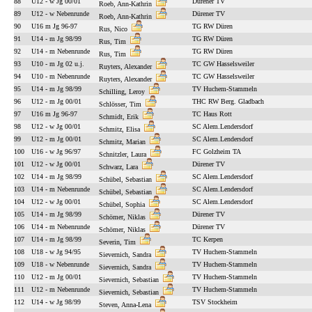
88
U12 - w Jg 00/01
Dürener TV
Roeb, Ann-Kathrin
89
U12 - w Nebenrunde
Dürener TV
Roeb, Ann-Kathrin
90
U16 m Jg 96-97
TG RW Düren
Rus, Nico
91
U14 - m Jg 98/99
TG RW Düren
Rus, Tim
92
U14 - m Nebenrunde
TG RW Düren
Rus, Tim
93
U10 - m Jg 02 u.j.
TC GW Hasselsweiler
Ruyters, Alexander
94
U10 - m Nebenrunde
TC GW Hasselsweiler
Ruyters, Alexander
95
U14 - m Jg 98/99
TV Huchem-Stammeln
Schilling, Leroy
96
U12 - m Jg 00/01
THC RW Berg. Gladbach
Schlösser, Tim
97
U16 m Jg 96-97
TC Haus Rott
Schmidt, Erik
98
U12 - w Jg 00/01
SC Alem.Lendersdorf
Schmitz, Elisa
99
U12 - m Jg 00/01
SC Alem.Lendersdorf
Schmitz, Marian
100
U16 - w Jg 96/97
FC Golzheim TA
Schnitzler, Laura
101
U12 - w Jg 00/01
Dürener TV
Schwarz, Lara
102
U14 - m Jg 98/99
SC Alem.Lendersdorf
Schübel, Sebastian
103
U14 - m Nebenrunde
SC Alem.Lendersdorf
Schübel, Sebastian
104
U12 - w Jg 00/01
SC Alem.Lendersdorf
Schübel, Sophia
105
U14 - m Jg 98/99
Dürener TV
Schömer, Niklas
106
U14 - m Nebenrunde
Dürener TV
Schömer, Niklas
107
U14 - m Jg 98/99
TC Kerpen
Severin, Tim
108
U18 - w Jg 94/95
TV Huchem-Stammeln
Sievernich, Sandra
109
U18 - w Nebenrunde
TV Huchem-Stammeln
Sievernich, Sandra
110
U12 - m Jg 00/01
TV Huchem-Stammeln
Sievernich, Sebastian
111
U12 - m Nebenrunde
TV Huchem-Stammeln
Sievernich, Sebastian
112
U14 - w Jg 98/99
TSV Stockheim
Steven, Anna-Lena