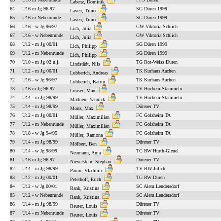
Labenz, Dominik
64
U16 m Jg 96-97
SG Düren 1999
Laven, Timo
65
U16 m Nebenrunde
SG Düren 1999
Laven, Timo
66
U16 - w Jg 96/97
GW Viktoria Schlich
Lich, Julia
67
U16 - w Nebenrunde
GW Viktoria Schlich
Lich, Julia
68
U12 - m Jg 00/01
SG Düren 1999
Lich, Philipp
69
U12 - m Nebenrunde
SG Düren 1999
Lich, Philipp
70
U10 - m Jg 02 u.j.
TG Rot-Weiss Düren
Lindstädt, Nils
71
U12 - m Jg 00/01
TK Kurhaus Aachen
Lubberich, Andreas
72
U16 - w Jg 96/97
TK Kurhaus Aachen
Lubberich, Katrin
73
U16 m Jg 96-97
TV Huchem-Stammeln
Lünser, Marc
74
U14 - m Jg 98/99
TV Huchem-Stammeln
Mathieu, Yannick
75
U14 - m Jg 98/99
Dürener TV
Monz, Max
76
U12 - m Jg 00/01
FC Golzheim TA
Müller, Maximilian
77
U12 - m Nebenrunde
FC Golzheim TA
Müller, Maximilian
78
U18 - w Jg 94/95
FC Golzheim TA
Müller, Ramona
79
U14 - m Jg 98/99
Dürener TV
Mölbert, Ben
80
U14 - w Jg 98/99
TC RW Hürth-Gleuel
Neumann, Anja
81
U16 m Jg 96-97
Dürener TV
Nievelstein, Stephan
82
U14 - m Jg 98/99
TV BW Jülich
Panin, Vladimir
83
U12 - m Jg 00/01
TG RW Düren
Peterhoff, Erich
84
U12 - w Jg 00/01
SC Alem.Lendersdorf
Rank, Kristina
85
U12 - w Nebenrunde
SC Alem.Lendersdorf
Rank, Kristina
86
U14 - m Jg 98/99
Dürener TV
Reuter, Louis
87
U14 - m Nebenrunde
Dürener TV
Reuter, Louis