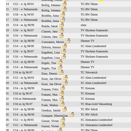
14
U12 - w Jg 00/01
TG RW Düren
Bollig, Johanna
15
U12 - w Nebenrunde
TG RW Düren
Bollig, Johanna
16
U18 - w Jg 94/95
TG RW Düren
Bordihn, Anna
17
U18 - w Nebenrunde
TG RW Düren
Bordihn, Anna
18
U14 - m Jg 98/99
ohne
Braida, Jamal
19
U16 - w Jg 96/97
TV Huchem-Stammeln
Classen, Jana
20
U16 - w Nebenrunde
TV Huchem-Stammeln
Classen, Jana
21
U14 - m Jg 98/99
Dürener TV
Constantin, Moritz
22
U14 - w Jg 98/99
SC Alem.Lendersdorf
Dykstra, Alessia
23
U16 - w Jg 96/97
TV Huchem-Stammeln
Engelbert, Lina
24
U16 - w Nebenrunde
TV Huchem-Stammeln
Engelbert, Lina
25
U14 - m Jg 98/99
Dürener TV
Engels, Tim
26
U14 - m Nebenrunde
Dürener TV
Engels, Tim
27
U16 m Jg 96-97
TC Nörvenich
Enns, Dennis
28
U12 - m Jg 00/01
SC Alem.Lendersdorf
Esser, Jan Oliver
29
U12 - m Nebenrunde
SC Alem.Lendersdorf
Esser, Jan Oliver
30
U14 - m Jg 98/99
TC Kreuzau
Franzen, Felix
31
U16 m Jg 96-97
TC Kreuzau
Franzen, Max
32
U16 m Nebenrunde
TC Kreuzau
Franzen, Max
33
U16 m Jg 96-97
TC Blau-Gold Wassenberg
Funk, Markus
34
U14 - m Jg 98/99
TC RW Jülich
Gesekus, Jannik
35
U14 - m Jg 98/99
TC RW Jülich
Gompper, Maximilian
36
U12 - w Jg 00/01
SC Alemannia Lendersdorf
Gusser, Vivien
37
U12 - w Nebenrunde
SC Alemannia Lendersdorf
Gusser, Vivien
38
U14 - m Jg 98/99
TG RW Düren