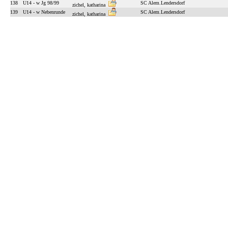
138
U14 - w Jg 98/99
SC Alem.Lendersdorf
zichel, katharina
139
U14 - w Nebenrunde
SC Alem.Lendersdorf
zichel, katharina