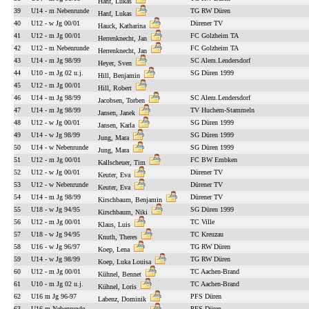
Hanf, Lukas
39
U14 - m Nebenrunde
TG RW Düren
Hanf, Lukas
40
U12 - w Jg 00/01
Dürener TV
Hauck, Katharina
41
U12 - m Jg 00/01
FC Golzheim TA
Herrenknecht, Jan
42
U12 - m Nebenrunde
FC Golzheim TA
Herrenknecht, Jan
43
U14 - m Jg 98/99
SC Alem.Lendersdorf
Heyer, Sven
44
U10 - m Jg 02 u.j.
SG Düren 1999
Hill, Benjamin
45
U12 - m Jg 00/01
Hill, Robert
46
U14 - m Jg 98/99
SC Alem.Lendersdorf
Jacobsen, Torben
47
U14 - m Jg 98/99
TV Huchem-Stammeln
Jansen, Janek
48
U12 - w Jg 00/01
SG Düren 1999
Jansen, Karla
49
U14 - w Jg 98/99
SG Düren 1999
Jung, Mara
50
U14 - w Nebenrunde
SG Düren 1999
Jung, Mara
51
U12 - m Jg 00/01
FC BW Embken
Kallscheuer, Tim
52
U12 - w Jg 00/01
Dürener TV
Keuter, Eva
53
U12 - w Nebenrunde
Dürener TV
Keuter, Eva
54
U14 - m Jg 98/99
Dürener TV
Kirschbaum, Benjamin
55
U18 - w Jg 94/95
SG Düren 1999
Kirschbaum, Niki
56
U12 - m Jg 00/01
TC Ville
Klaus, Luis
57
U18 - w Jg 94/95
TC Kreuzau
Knuth, Theres
58
U16 - w Jg 96/97
TG RW Düren
Koep, Lena
59
U14 - w Jg 98/99
TG RW Düren
Koep, Luka Louisa
60
U12 - m Jg 00/01
TC Aachen-Brand
Kühnel, Bennet
61
U10 - m Jg 02 u.j.
TC Aachen-Brand
Kühnel, Loris
62
U16 m Jg 96-97
PFS Düren
Labenz, Dominik
63
U16 m Nebenrunde
PFS Düren