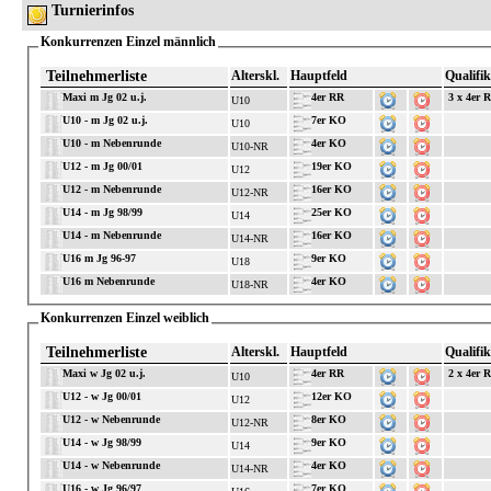
Turnierinfos
Konkurrenzen Einzel männlich
Teilnehmerliste
Alterskl.
Hauptfeld
Qualifik
Maxi m Jg 02 u.j.
4er RR
3 x 4er 
U10
U10 - m Jg 02 u.j.
7er KO
U10
U10 - m Nebenrunde
4er KO
U10-NR
U12 - m Jg 00/01
19er KO
U12
U12 - m Nebenrunde
16er KO
U12-NR
U14 - m Jg 98/99
25er KO
U14
U14 - m Nebenrunde
16er KO
U14-NR
U16 m Jg 96-97
9er KO
U18
U16 m Nebenrunde
4er KO
U18-NR
Konkurrenzen Einzel weiblich
Teilnehmerliste
Alterskl.
Hauptfeld
Qualifik
Maxi w Jg 02 u.j.
4er RR
2 x 4er 
U10
U12 - w Jg 00/01
12er KO
U12
U12 - w Nebenrunde
8er KO
U12-NR
U14 - w Jg 98/99
9er KO
U14
U14 - w Nebenrunde
4er KO
U14-NR
U16 - w Jg 96/97
7er KO