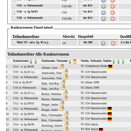
U16
U16 - w Nebenrunde
4er KO
U16-NR
U18 - w Jg 94/95
7er KO
U18
U18 - w Nebenrunde
4er KO
U18-NR
Konkurrenzen Einzel mixed
Teilnehmerliste
Alterskl.
Hauptfeld
Qualifi
Mini U9 - m/w Jg. 03 u.j.
8er RR
4 x 8er
U9
Teilnehmerliste Alle Konkurrenzen
Konkurrenz
Nachname, Vorname
Verein, Verband, Nation
TC Fredenbruch Brühl
1
U14 - w Jg 98/99
Altaner, Lynn
2
U10 - m Jg 02 u.j.
TC GW Hasselsweiler
Aretzweiler, Paul
3
U10 - m Nebenrunde
TC GW Hasselsweiler
Aretzweiler, Paul
4
U16 m Jg 96-97
SG Düren 1999
Bahr, Joel-Ray
5
U16 m Nebenrunde
SG Düren 1999
Bahr, Joel-Ray
6
U10 - m Jg 02 u.j.
TC GW Hasselsweiler
Becker, Matthias
7
U10 - m Nebenrunde
TC GW Hasselsweiler
Becker, Matthias
8
U12 - m Jg 00/01
TC GW Hasselsweiler
Binger, Andre
TC GW Hasselsweiler
9
U12 - m Nebenrunde
Binger, Andre
TC GW Hasselsweiler
10
U12 - m Jg 00/01
Birx, Christopher
TC GW Hasselsweiler
11
U12 - m Nebenrunde
Birx, Christopher
12
U14 - m Jg 98/99
TV BW Jülich
Boecking, Simon
TV BW Jülich
13
U14 - m Nebenrunde
Boecking, Simon