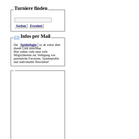
Turniere finden
Erweitert
Infos per Mail
Der
Spielerlogin
ist ab sofort über
diesen Link erreichbar.
Hier stehen viele neue tolle
Möglichkeiten zur Verfügung wie
persönliche Favoriten, Spielerprofile
und individuelle Newsletter!