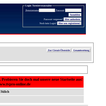
Login Turnierveranstalter
Benutzername
Passwort
Passwort vergessen?
Noch kein Login?
Hier neu registrieren!
Zur Circuit-Übersicht
Gesamtwertung
. Probieren Sie doch mal unsere neue Startseite aus!
www.tvpro-online.de
/Jülich