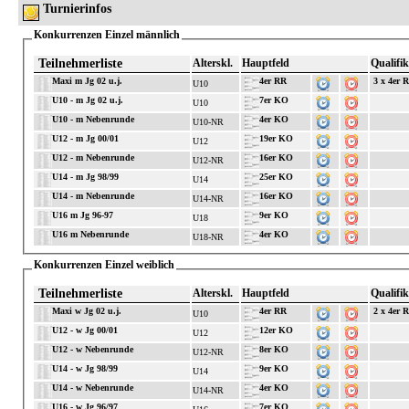
Turnierinfos
Konkurrenzen Einzel männlich
Teilnehmerliste
Alterskl.
Hauptfeld
Qualifik
Maxi m Jg 02 u.j.
4er RR
3 x 4er 
U10
U10 - m Jg 02 u.j.
7er KO
U10
U10 - m Nebenrunde
4er KO
U10-NR
U12 - m Jg 00/01
19er KO
U12
U12 - m Nebenrunde
16er KO
U12-NR
U14 - m Jg 98/99
25er KO
U14
U14 - m Nebenrunde
16er KO
U14-NR
U16 m Jg 96-97
9er KO
U18
U16 m Nebenrunde
4er KO
U18-NR
Konkurrenzen Einzel weiblich
Teilnehmerliste
Alterskl.
Hauptfeld
Qualifik
Maxi w Jg 02 u.j.
4er RR
2 x 4er 
U10
U12 - w Jg 00/01
12er KO
U12
U12 - w Nebenrunde
8er KO
U12-NR
U14 - w Jg 98/99
9er KO
U14
U14 - w Nebenrunde
4er KO
U14-NR
U16 - w Jg 96/97
7er KO