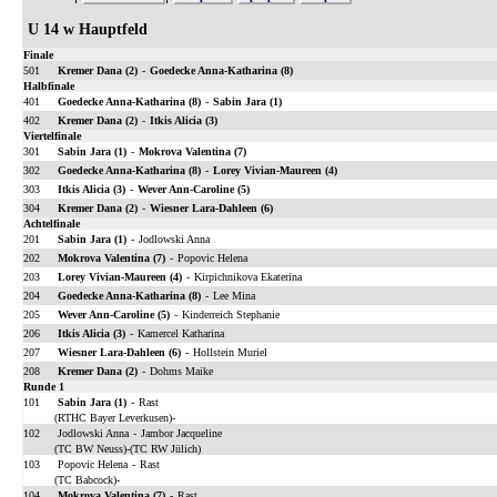
U 14 w Hauptfeld
Finale
501
Kremer Dana (2)
-
Goedecke Anna-Katharina (8)
Halbfinale
401
Goedecke Anna-Katharina (8)
-
Sabin Jara (1)
402
Kremer Dana (2)
-
Itkis Alicia (3)
Viertelfinale
301
Sabin Jara (1)
-
Mokrova Valentina (7)
302
Goedecke Anna-Katharina (8)
-
Lorey Vivian-Maureen (4)
303
Itkis Alicia (3)
-
Wever Ann-Caroline (5)
304
Kremer Dana (2)
-
Wiesner Lara-Dahleen (6)
Achtelfinale
201
Sabin Jara (1)
-
Jodlowski Anna
202
Mokrova Valentina (7)
-
Popovic Helena
203
Lorey Vivian-Maureen (4)
-
Kirpichnikova Ekaterina
204
Goedecke Anna-Katharina (8)
-
Lee Mina
205
Wever Ann-Caroline (5)
-
Kinderreich Stephanie
206
Itkis Alicia (3)
-
Kamercel Katharina
207
Wiesner Lara-Dahleen (6)
-
Hollstein Muriel
208
Kremer Dana (2)
-
Dohms Maike
Runde 1
101
Sabin Jara (1)
-
Rast
(RTHC Bayer Leverkusen)-
102
Jodlowski Anna
-
Jambor Jacqueline
(TC BW Neuss)-(TC RW Jülich)
103
Popovic Helena
-
Rast
(TC Babcock)-
104
Mokrova Valentina (7)
-
Rast