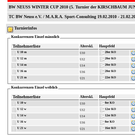
BW NEUSS WINTER CUP 2010 (5. Turnier der KIRSCHBAUM J
TC BW Neuss e.V. / M.A.R.A. Sport-Consulting 19.02.2010 - 21.02.
Turnierinfos
Konkurrenzen Einzel männlich
Teilnehmerliste
Alterskl.
Hauptfeld
U 10 m
20er KO
U10
U 12 m
20er KO
U12
U 14 m
20er KO
U14
U 16 m
20er KO
U16
U 21 m
22er KO
U21
Konkurrenzen Einzel weiblich
Teilnehmerliste
Alterskl.
Hauptfeld
U 10 w
8er KO
U10
U 12 w
12er KO
U12
U 14 w
12er KO
U14
U 16 w
8er KO
U16
U 21 w
16er KO
U21