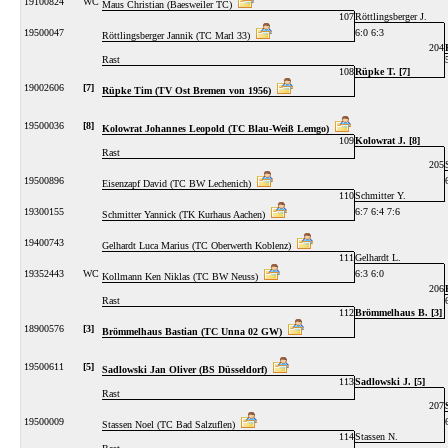
19100824
WC
Maus Christian (Baesweiler TC)
107
Röttlingsberger J.
19500047
6:0 6:3
Röttlingsberger Jannik (TC Marl 33)
204
Rast
108
Rüpke T. [7]
19002606
[7]
Rüpke Tim (TV Ost Bremen von 1956)
19500036
[8]
Kolowrat Johannes Leopold (TC Blau-Weiß Lemgo)
109
Kolowrat J. [8]
Rast
205
19500896
Eisenzapf David (TC BW Lechenich)
110
Schmitter Y.
19300155
6:7 6:4 7:6
Schmitter Yannick (TK Kurhaus Aachen)
19400743
Gelhardt Luca Marius (TC Oberwerth Koblenz)
111
Gelhardt L.
19352443
WC
6:3 6:0
Kollmann Ken Niklas (TC BW Neuss)
206
Rast
112
Brömmelhaus B. [3]
18900576
[3]
Brömmelhaus Bastian (TC Unna 02 GW)
19500611
[5]
Sadlowski Jan Oliver (BS Düsseldorf)
113
Sadlowski J. [5]
Rast
207
19500009
Stassen Noel (TC Bad Salzuflen)
114
Stassen N.