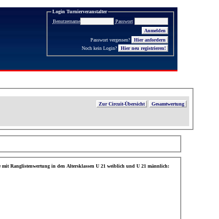
Login Turnierveranstalter
Benutzername
Passwort
Passwort vergessen?
Noch kein Login?
Hier neu registrieren!
Zur Circuit-Übersicht
Gesamtwertung
anglistenwertung in den Altersklassen U 21 weiblich und U 21 männlich: