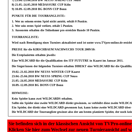
7) 23.04.-25.04.2010 BW NEUSS SPRING CUP Neuss
8) 21.05.-24.05.2010 MEDASSURE CUP Köln
9) 10.09.-12.09.2010 BG BONN CUP Bonn
PUNKTE FÜR DIE TOURRANGLISTE:
1. Wer zu seinem ersten Spiel nicht antritt, erhält 0 Punkte.
2. Wer sein erstes Spiel verliert, erhält 5 Punkte.
3. Ansonsten erhalten die Teilnehmer pro erreichte Runde 10 Punkte.
TOURRANGLISTE:
Wird nach Beendigung eines Turniers aktualisiert und ist unter www.TVpro-online.de ersichtl
PREISE für die KIRSCHBAUM NACHWUCHS TOUR 2009/10:
Die Erstplazierten erhalten jeweils:
Eine WILDCARD für die Qualifikation des ITF FUTUTRE in Kaarst im Januar 2011.
Die Sieger/innen der folgenden Turniere erhalten DIREKT eine WILDCARD für die Qualifi
19.02.-21.02.2010 BW NEUSS WINTER CUP Kaarst
23.04.-25.04.2010 BW NEUSS SPRING CUP Neuss
21.05.-24.05.2010 MEDASSURE CUP Köln
10.09.-12.09.2010 BG BONN CUP Bonn
HINWEISE:
Kein Spieler kann zwei WILDCARDS erhalten.
Sollte ein Spieler eine zweite WILDCARD direkt gewinnen, so verbleibt diese zweite WILDCA
Ein Spieler, der direkt eine WILDCARD gewonnen hat, kann keine zweite WILDCARD über d
Die WILDCARD der Tourrangliste gewinnt also der am besten platzierte Spieler, der noc
Sie befinden sich in der klassischen Ansicht von TVPro-online
Klicken Sie hier zum Wechsel zur neuen Turnieransicht auf 