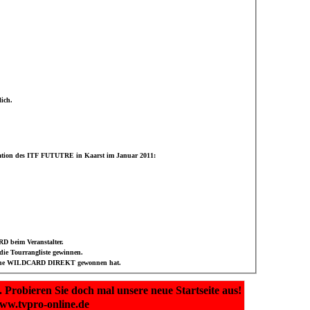
ich.
kation des ITF FUTUTRE in Kaarst im Januar 2011:
RD beim Veranstalter.
ie Tourrangliste gewinnen.
h keine WILDCARD DIREKT gewonnen hat.
. Probieren Sie doch mal unsere neue Startseite aus!
www.tvpro-online.de