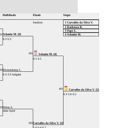
Halbfinale
Finale
Sieger
Setzliste
1 Carvalho da Silva V.
2 Karkossa K.
3 Pape L.
Schmitz M. [4]
01
4 Schmitz M.
6:3 6:3
301
Schmitz M. [4]
6:1 6:1
02
Blomenkamp L.
6:4 3:0 Aufgabe
401
Carvalho da Silva V. [1]
6:4 3:6 6:2
03
Mihai A.
ohne Spiel
302
Carvalho da Silva V. [1]
1:6 6:4 6:2