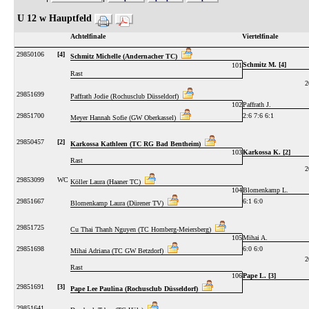
U 12 w Hauptfeld
Achtelfinale
Viertelfinale
29850106
[4]
Schmitz Michelle (Andernacher TC)
Schmitz M. [4]
101
Rast
2
29851699
Paffrath Jodie (Rochusclub Düsseldorf)
102
Paffrath J.
29851700
2:6 7:6 6:1
Meyer Hannah Sofie (GW Oberkassel)
29850457
[2]
Karkossa Kathleen (TC RG Bad Bentheim)
103
Karkossa K. [2]
Rast
2
29853099
WC
Köller Laura (Haaner TC)
104
Blomenkamp L.
29851667
6:1 6:0
Blomenkamp Laura (Dürener TV)
29851725
Cu Thai Thanh Nguyen (TC Homberg-Meiersberg)
105
Mihai A.
29851698
6:0 6:0
Mihai Adriana (TC GW Betzdorf)
2
Rast
106
Pape L. [3]
29851691
[3]
Pape Lee Paulina (Rochusclub Düsseldorf)
29851641