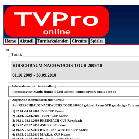
Home
Aktuell
Turnierkalender
Circuits
Spieler
01
Tennis
KIRSCHBAUM NACHWUCHS TOUR 2009/10
01.10.2009 - 30.09.2010
Informationen zur Veranstaltung
Ansprechpartner
Martin Hunke
E-Mail-Adresse
mhunke@asics-tennis-base.de
Allgemeine Informationen zum Circuit
Zur KIRSCHBAUM NACHWUCHS TOUR 2009/10 gehören 9 vom DTB genehmigte Turniere mit R
1) 02.10.-04.10.2009 TVN CUP Kaarst
2) 23.10.-25.10.2009 TESPO CUP Kaarst
3) 06.11.-08.11.2009 RHEINBACH CUP Rheinbach
4) 05.02.-07.02.2010 ASICS CUP Kaarst
5) 19.02.-21.02.2010 BW NEUSS WINTER CUP Kaarst
6) 19.03.-21.03.2010 M.A.R.A. CUP Kaarst