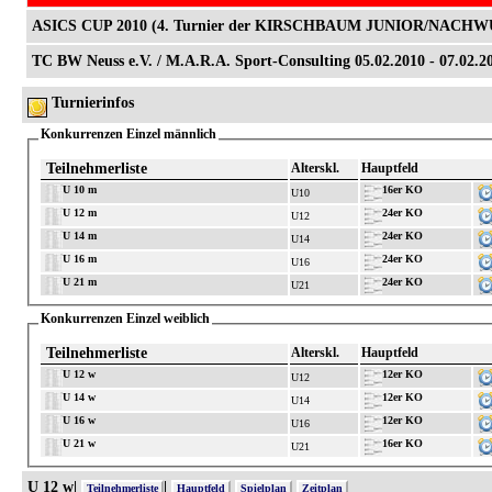
ASICS CUP 2010 (4. Turnier der KIRSCHBAUM JUNIOR/NACHW
TC BW Neuss e.V. / M.A.R.A. Sport-Consulting 05.02.2010 - 07.02.
Turnierinfos
Konkurrenzen Einzel männlich
Teilnehmerliste
Alterskl.
Hauptfeld
U 10 m
16er KO
U10
U 12 m
24er KO
U12
U 14 m
24er KO
U14
U 16 m
24er KO
U16
U 21 m
24er KO
U21
Konkurrenzen Einzel weiblich
Teilnehmerliste
Alterskl.
Hauptfeld
U 12 w
12er KO
U12
U 14 w
12er KO
U14
U 16 w
12er KO
U16
U 21 w
16er KO
U21
U 12 w|
|
Teilnehmerliste
Hauptfeld
Spielplan
Zeitplan