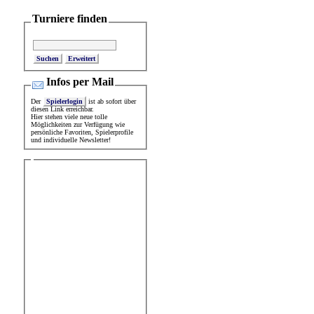
Turniere finden
Erweitert
Infos per Mail
Der
Spielerlogin
ist ab sofort über
diesen Link erreichbar.
Hier stehen viele neue tolle
Möglichkeiten zur Verfügung wie
persönliche Favoriten, Spielerprofile
und individuelle Newsletter!