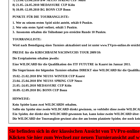
7) 23.04.-25.04.2010 BW NEUSS SPRING CUP Neuss
8) 21.05.-24.05.2010 MEDASSURE CUP Köln
9) 10.09.-12.09.2010 BG BONN CUP Bonn
PUNKTE FÜR DIE TOURRANGLISTE:
1. Wer zu seinem ersten Spiel nicht antritt, erhält 0 Punkte.
2. Wer sein erstes Spiel verliert, erhält 5 Punkte.
3. Ansonsten erhalten die Teilnehmer pro erreichte Runde 10 Punkte.
TOURRANGLISTE:
Wird nach Beendigung eines Turniers aktualisiert und ist unter www.TVpro-online.de ersichtl
PREISE für die KIRSCHBAUM NACHWUCHS TOUR 2009/10:
Die Erstplazierten erhalten jeweils:
Eine WILDCARD für die Qualifikation des ITF FUTUTRE in Kaarst im Januar 2011.
Die Sieger/innen der folgenden Turniere erhalten DIREKT eine WILDCARD für die Qualifi
19.02.-21.02.2010 BW NEUSS WINTER CUP Kaarst
23.04.-25.04.2010 BW NEUSS SPRING CUP Neuss
21.05.-24.05.2010 MEDASSURE CUP Köln
10.09.-12.09.2010 BG BONN CUP Bonn
HINWEISE:
Kein Spieler kann zwei WILDCARDS erhalten.
Sollte ein Spieler eine zweite WILDCARD direkt gewinnen, so verbleibt diese zweite WILDCA
Ein Spieler, der direkt eine WILDCARD gewonnen hat, kann keine zweite WILDCARD über d
Die WILDCARD der Tourrangliste gewinnt also der am besten platzierte Spieler, der noc
Sie befinden sich in der klassischen Ansicht von TVPro-online
Klicken Sie hier zum Wechsel zur neuen Turnieransicht auf 