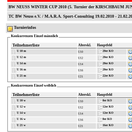
BW NEUSS WINTER CUP 2010 (5. Turnier der KIRSCHBAUM J
TC BW Neuss e.V. / M.A.R.A. Sport-Consulting 19.02.2010 - 21.02.
Turnierinfos
Konkurrenzen Einzel männlich
Teilnehmerliste
Alterskl.
Hauptfeld
U 10 m
20er KO
U10
U 12 m
20er KO
U12
U 14 m
20er KO
U14
U 16 m
20er KO
U16
U 21 m
22er KO
U21
Konkurrenzen Einzel weiblich
Teilnehmerliste
Alterskl.
Hauptfeld
U 10 w
8er KO
U10
U 12 w
12er KO
U12
U 14 w
12er KO
U14
U 16 w
8er KO
U16
U 21 w
16er KO
U21