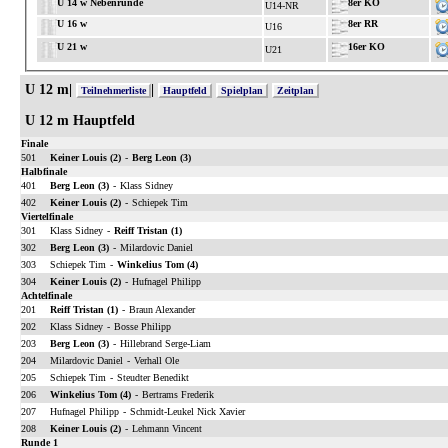
U 14 w Nebenrunde
8er KO
U14-NR
U 16 w
8er RR
U16
U 21 w
16er KO
U21
U 12 m|
|
Teilnehmerliste
Hauptfeld
Spielplan
Zeitplan
U 12 m Hauptfeld
Finale
501
Keiner Louis (2)
-
Berg Leon (3)
Halbfinale
401
Berg Leon (3)
-
Klass Sidney
402
Keiner Louis (2)
-
Schiepek Tim
Viertelfinale
301
Klass Sidney
-
Reiff Tristan (1)
302
Berg Leon (3)
-
Milardovic Daniel
303
Schiepek Tim
-
Winkelius Tom (4)
304
Keiner Louis (2)
-
Hufnagel Philipp
Achtelfinale
201
Reiff Tristan (1)
-
Braun Alexander
202
Klass Sidney
-
Bosse Philipp
203
Berg Leon (3)
-
Hillebrand Serge-Liam
204
Milardovic Daniel
-
Verhall Ole
205
Schiepek Tim
-
Steudter Benedikt
206
Winkelius Tom (4)
-
Bertrams Frederik
207
Hufnagel Philipp
-
Schmidt-Leukel Nick Xavier
208
Keiner Louis (2)
-
Lehmann Vincent
Runde 1