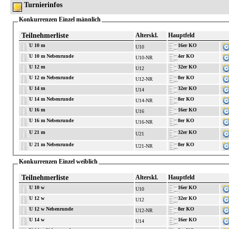
Turnierinfos
Konkurrenzen Einzel männlich
Teilnehmerliste
Alterskl.
Hauptfeld
U 10 m
16er KO
U10
U 10 m Nebenrunde
4er KO
U10-NR
U 12 m
32er KO
U12
U 12 m Nebenrunde
8er KO
U12-NR
U 14 m
32er KO
U14
U 14 m Nebenrunde
8er KO
U14-NR
U 16 m
16er KO
U16
U 16 m Nebenrunde
8er KO
U16-NR
U 21 m
32er KO
U21
U 21 m Nebenrunde
8er KO
U21-NR
Konkurrenzen Einzel weiblich
Teilnehmerliste
Alterskl.
Hauptfeld
U 10 w
16er KO
U10
U 12 w
32er KO
U12
U 12 w Nebenrunde
8er KO
U12-NR
U 14 w
16er KO
U14