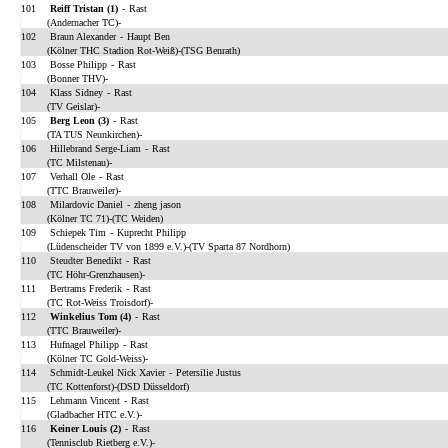
101
Reiff Tristan (1)
-
Rast
(Andernacher TC)-
102
Braun Alexander
-
Haupt Ben
(Kölner THC Stadion Rot-Weiß)-(TSG Benrath)
103
Bosse Philipp
-
Rast
(Bonner THV)-
104
Klass Sidney
-
Rast
(TV Geislar)-
105
Berg Leon (3)
-
Rast
(TA TUS Neunkirchen)-
106
Hillebrand Serge-Liam
-
Rast
(TC Milstenau)-
107
Verhall Ole
-
Rast
(TTC Brauweiler)-
108
Milardovic Daniel
-
zheng jason
(Kölner TC 71)-(TC Weiden)
109
Schiepek Tim
-
Kuprecht Philipp
(Lüdenscheider TV von 1899 e.V.)-(TV Sparta 87 Nordhorn)
110
Steudter Benedikt
-
Rast
(TC Höhr-Grenzhausen)-
111
Bertrams Frederik
-
Rast
(TC Rot-Weiss Troisdorf)-
112
Winkelius Tom (4)
-
Rast
(TTC Brauweiler)-
113
Hufnagel Philipp
-
Rast
(Kölner TC Gold-Weiss)-
114
Schmidt-Leukel Nick Xavier
-
Petersilie Justus
(TC Kottenforst)-(DSD Düsseldorf)
115
Lehmann Vincent
-
Rast
(Gladbacher HTC e.V.)-
116
Keiner Louis (2)
-
Rast
(Tennisclub Rietberg e.V.)-