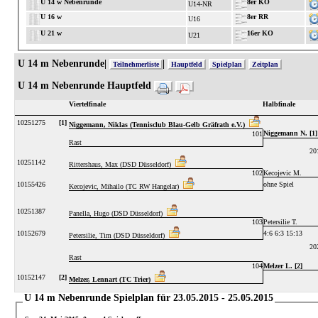
U 14 w Nebenrunde
8er KO
U14-NR
U 16 w
8er RR
U16
U 21 w
16er KO
U21
U 14 m Nebenrunde|
|
Teilnehmerliste
Hauptfeld
Spielplan
Zeitplan
U 14 m Nebenrunde Hauptfeld
Viertelfinale
Halbfinale
10251275
[1]
Niggemann, Niklas (Tennisclub Blau-Gelb Gräfrath e.V.)
Niggemann N. [1]
101
Rast
20
10251142
Rittershaus, Max (DSD Düsseldorf)
102
Kecojevic M.
10155426
ohne Spiel
Kecojevic, Mihailo (TC RW Hangelar)
10251387
Panella, Hugo (DSD Düsseldorf)
103
Petersilie T.
10152679
4:6 6:3 15:13
Petersilie, Tim (DSD Düsseldorf)
20
Rast
104
Melzer L. [2]
10152147
[2]
Melzer, Lennart (TC Trier)
U 14 m Nebenrunde Spielplan für 23.05.2015 - 25.05.2015