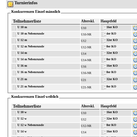
Turnierinfos
Konkurrenzen Einzel männlich
Teilnehmerliste
Alterskl.
Hauptfeld
U 10 m
16er KO
U10
U 10 m Nebenrunde
4er KO
U10-NR
U 12 m
32er KO
U12
U 12 m Nebenrunde
8er KO
U12-NR
U 14 m
32er KO
U14
U 14 m Nebenrunde
8er KO
U14-NR
U 16 m
16er KO
U16
U 16 m Nebenrunde
8er KO
U16-NR
U 21 m
32er KO
U21
U 21 m Nebenrunde
8er KO
U21-NR
Konkurrenzen Einzel weiblich
Teilnehmerliste
Alterskl.
Hauptfeld
U 10 w
16er KO
U10
U 12 w
32er KO
U12
U 12 w Nebenrunde
8er KO
U12-NR
U 14 w
16er KO
U14