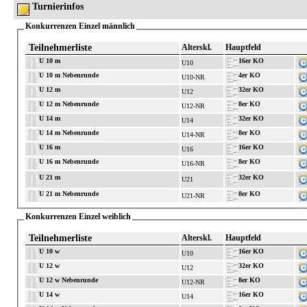
Turnierinfos
Konkurrenzen Einzel männlich
Teilnehmerliste
Alterskl.
Hauptfeld
U 10 m
16er KO
U10
U 10 m Nebenrunde
4er KO
U10-NR
U 12 m
32er KO
U12
U 12 m Nebenrunde
8er KO
U12-NR
U 14 m
32er KO
U14
U 14 m Nebenrunde
8er KO
U14-NR
U 16 m
16er KO
U16
U 16 m Nebenrunde
8er KO
U16-NR
U 21 m
32er KO
U21
U 21 m Nebenrunde
8er KO
U21-NR
Konkurrenzen Einzel weiblich
Teilnehmerliste
Alterskl.
Hauptfeld
U 10 w
16er KO
U10
U 12 w
32er KO
U12
U 12 w Nebenrunde
8er KO
U12-NR
U 14 w
16er KO
U14