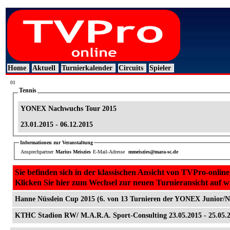
Home
Aktuell
Turnierkalender
Circuits
Spieler
01
Tennis
YONEX Nachwuchs Tour 2015
23.01.2015 - 06.12.2015
Informationen zur Veranstaltung
Ansprechpartner
Marius Meiszies
E-Mail-Adresse
mmeiszies@mara-sc.de
Sie befinden sich in der klassischen Ansicht von TVPro-online
Klicken Sie hier zum Wechsel zur neuen Turnieransicht auf 
Hanne Nüsslein Cup 2015 (6. von 13 Turnieren der YONEX Junior/
KTHC Stadion RW/ M.A.R.A. Sport-Consulting 23.05.2015 - 25.05.2