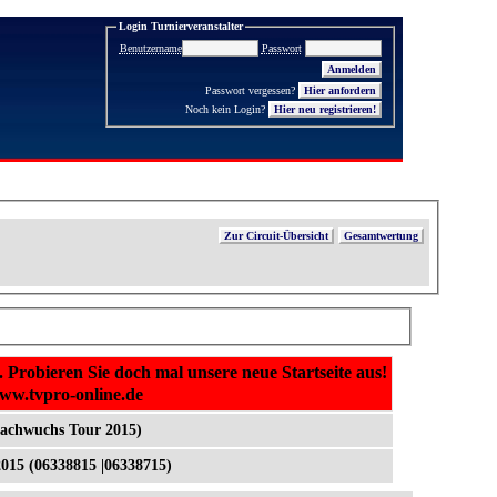
Login Turnierveranstalter
Benutzername
Passwort
Passwort vergessen?
Noch kein Login?
Hier neu registrieren!
Zur Circuit-Übersicht
Gesamtwertung
. Probieren Sie doch mal unsere neue Startseite aus!
www.tvpro-online.de
Nachwuchs Tour 2015)
015 (06338815 |06338715)