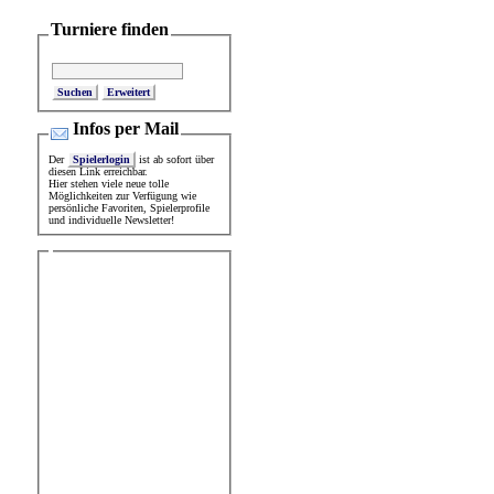
Turniere finden
Erweitert
Infos per Mail
Der
Spielerlogin
ist ab sofort über
diesen Link erreichbar.
Hier stehen viele neue tolle
Möglichkeiten zur Verfügung wie
persönliche Favoriten, Spielerprofile
und individuelle Newsletter!