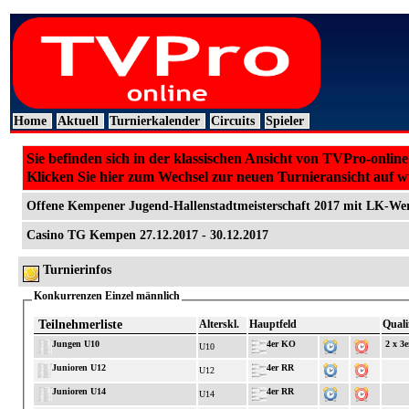
Home
Aktuell
Turnierkalender
Circuits
Spieler
Sie befinden sich in der klassischen Ansicht von TVPro-online
Klicken Sie hier zum Wechsel zur neuen Turnieransicht auf 
Offene Kempener Jugend-Hallenstadtmeisterschaft 2017 mit LK-We
Casino TG Kempen 27.12.2017 - 30.12.2017
Turnierinfos
Konkurrenzen Einzel männlich
Teilnehmerliste
Alterskl.
Hauptfeld
Quali
Jungen U10
4er KO
2 x 3
U10
Junioren U12
4er RR
U12
Junioren U14
4er RR
U14