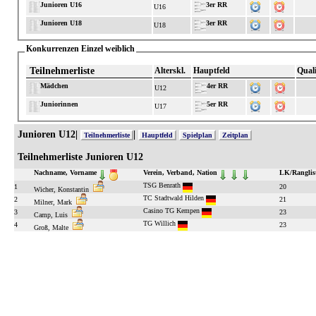
Junioren U16
3er RR
U16
Junioren U18
3er RR
U18
Konkurrenzen Einzel weiblich
Teilnehmerliste
Alterskl.
Hauptfeld
Quali
Mädchen
4er RR
U12
Juniorinnen
5er RR
U17
Junioren U12|
|
Teilnehmerliste
Hauptfeld
Spielplan
Zeitplan
Teilnehmerliste Junioren U12
Nachname, Vorname
Verein, Verband, Nation
LK/Ranglis
TSG Benrath
1
20
Wicher, Konstantin
TC Stadtwald Hilden
2
21
Milner, Mark
Casino TG Kempen
3
23
Camp, Luis
TG Willich
4
23
Groß, Malte