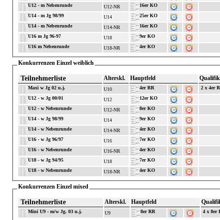
U12 - m Nebenrunde
16er KO
U12-NR
U14 - m Jg 98/99
25er KO
U14
U14 - m Nebenrunde
16er KO
U14-NR
U16 m Jg 96-97
9er KO
U18
U16 m Nebenrunde
4er KO
U18-NR
Konkurrenzen Einzel weiblich
Teilnehmerliste
Alterskl.
Hauptfeld
Qualifik
Maxi w Jg 02 u.j.
4er RR
2 x 4er 
U10
U12 - w Jg 00/01
12er KO
U12
U12 - w Nebenrunde
8er KO
U12-NR
U14 - w Jg 98/99
9er KO
U14
U14 - w Nebenrunde
4er KO
U14-NR
U16 - w Jg 96/97
7er KO
U16
U16 - w Nebenrunde
4er KO
U16-NR
U18 - w Jg 94/95
7er KO
U18
U18 - w Nebenrunde
4er KO
U18-NR
Konkurrenzen Einzel mixed
Teilnehmerliste
Alterskl.
Hauptfeld
Qualifi
Mini U9 - m/w Jg. 03 u.j.
8er RR
4 x 8er
U9