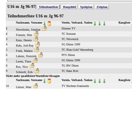
U16 m Jg 96-97|
|
Teilnehmerliste
Hauptfeld
Spielplan
Zeitplan
Teilnehmerliste U16 m Jg 96-97
Nachname, Vorname
Verein, Verband, Nation
Rangliste
1
Dürener TV
Nievelstein, Stephan
2
TC Kreuzau
Franzen, Max
3
TC Nörvenich
Enns, Dennis
4
SG Düren 1999
Bahr, Joel-Ray
5
TC Blau-Gold Wassenberg
Funk, Markus
6
PFS Düren
Labenz, Dominik
7
SG Düren 1999
Laven, Timo
8
TG RW Düren
Rus, Nico
9
TC Haus Rott
Schmidt, Erik
Nicht mehr qualifiziert/Warteliste/Absagen
Nachname, Vorname
Verein, Verband, Nation
Rangliste
10
TV Huchem-Stammeln
Lünser, Marc