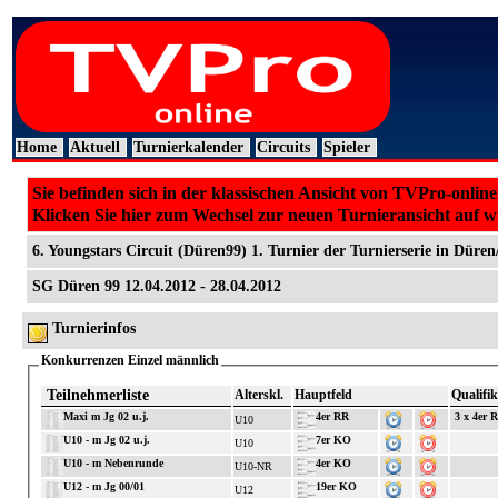
Home
Aktuell
Turnierkalender
Circuits
Spieler
Sie befinden sich in der klassischen Ansicht von TVPro-online
Klicken Sie hier zum Wechsel zur neuen Turnieransicht auf 
6. Youngstars Circuit (Düren99) 1. Turnier der Turnierserie in Düren
SG Düren 99 12.04.2012 - 28.04.2012
Turnierinfos
Konkurrenzen Einzel männlich
Teilnehmerliste
Alterskl.
Hauptfeld
Qualifik
Maxi m Jg 02 u.j.
4er RR
3 x 4er 
U10
U10 - m Jg 02 u.j.
7er KO
U10
U10 - m Nebenrunde
4er KO
U10-NR
U12 - m Jg 00/01
19er KO
U12